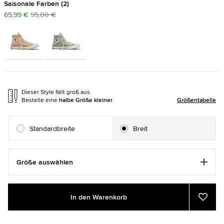
Saisonale Farben
2
65,99 €
95,00 €
Dieser Style fällt groß aus.
Bestelle eine
halbe Größe kleiner
.
Größentabelle
Standardbreite
Breit
Größe auswählen
Add
Product
In den Warenkorb
to
Actions
Zu
Favor
cart
hinzu