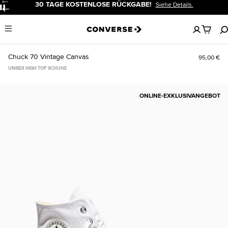
30 TAGE KOSTENLOSE RÜCKGABE!
Siehe Details.
Pause
Keine
Menu
artikel
in
deinem
Chuck 70 Vintage Canvas
95,00 €
Warenko
UNISEX HIGH TOP SCHUHE
ONLINE-EXKLUSIVANGEBOT