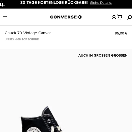
30 TAGE KOSTENLOSE RÜCKGABE!
Siehe Details.
Pause
Keine
Menu
artikel
in
deinem
Chuck 70 Vintage Canvas
95,00 €
Warenko
UNISEX HIGH TOP SCHUHE
AUCH IN GROSSEN GRÖSSEN