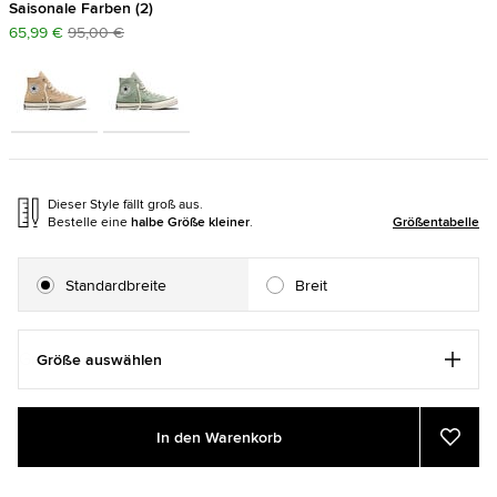
Saisonale Farben
2
65,99 €
95,00 €
Dieser Style fällt groß aus.
Bestelle eine
halbe Größe kleiner
.
Größentabelle
Standardbreite
Breit
Größe auswählen
Add
Product
In den Warenkorb
to
Actions
Zu
Favor
cart
hinzu