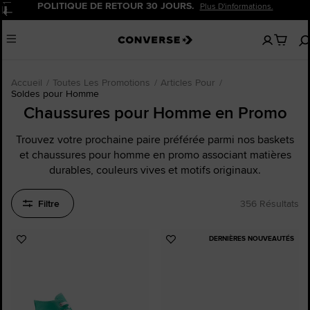
POLITIQUE DE RETOUR 30 JOURS.
Plus D'informations.
Pause
Aucun
Menu
articles
dans
votre
panier
Accueil
Toutes Les Promotions
Articles Pour
Soldes pour Homme
Chaussures pour Homme en Promo
Trouvez votre prochaine paire préférée parmi nos baskets
et chaussures pour homme en promo associant matières
durables, couleurs vives et motifs originaux.
Filtre
356 Résultats
DERNIÈRES NOUVEAUTÉS
Ajouter
Ajouter
aux
aux
favoris
favoris