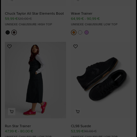
Chuck Taylor All Star Elements Boot
Wave Trainer
59,99 €
120,00 €
64,99 € - 90,99 €
UNISEXE CHAUSSURE HIGH TOP
UNISEXE CHAUSSURE LOW TOP
Ajouter
Ajouter
aux
aux
favoris
favoris
Run Star Trainer
CL98 Suede
47,99 € - 80,00 €
53,99 €
90,00 €
UNISEXE CHAUSSURE LOW TOP
UNISEXE CHAUSSURE LOW TOP