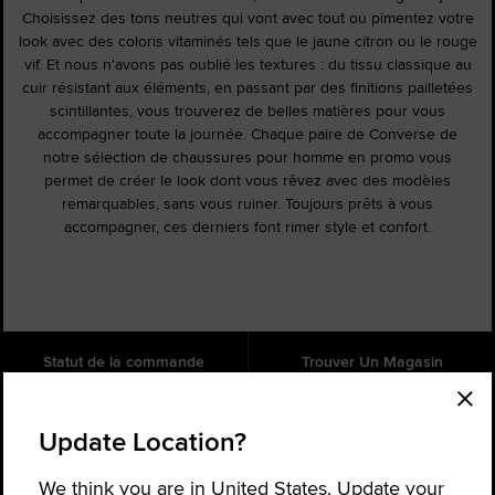
Choisissez des tons neutres qui vont avec tout ou pimentez votre
look avec des coloris vitaminés tels que le jaune citron ou le rouge
vif. Et nous n'avons pas oublié les textures : du tissu classique au
cuir résistant aux éléments, en passant par des finitions pailletées
scintillantes, vous trouverez de belles matières pour vous
accompagner toute la journée. Chaque paire de Converse de
notre sélection de chaussures pour homme en promo vous
permet de créer le look dont vous rêvez avec des modèles
remarquables, sans vous ruiner. Toujours prêts à vous
accompagner, ces derniers font rimer style et confort.
Statut de la commande
Trouver Un Magasin
Aide
À propos
Update Location?
Inscrivez-vous pour recevoir des
nouvelles
We think you are in United States. Update your