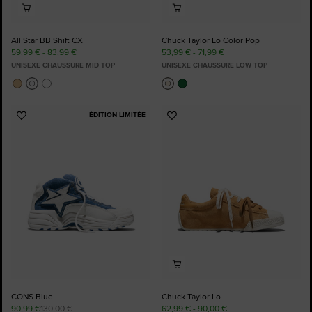
All Star BB Shift CX
Chuck Taylor Lo Color Pop
59,99 € - 83,99 €
53,99 € - 71,99 €
UNISEXE CHAUSSURE MID TOP
UNISEXE CHAUSSURE LOW TOP
ÉDITION LIMITÉE
Ajouter
Ajouter
aux
aux
favoris
favoris
CONS Blue
Chuck Taylor Lo
90,99 €
130,00 €
62,99 € - 90,00 €