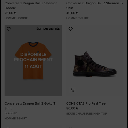
Converse x Dragon Ball Z Shenron
Converse x Dragon Ball Z Shenron T-
Hoodie
Shirt
75,00 €
40,00 €
HOMME HOODIE
HOMME T-SHIRT
ÉDITION LIMITÉE
Ajouter
Ajouter
aux
aux
favoris
favoris
DISPONIBLE
PROCHAINEMENT
11 AOÛT
Converse x Dragon Ball Z Goku T-
CONS CTAS Pro Real Tree
Shirt
80,00 €
50,00 €
SKATE CHAUSSURE HIGH TOP
HOMME T-SHIRT