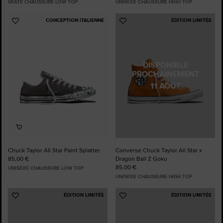
SKATE CHAUSSURE LOW TOP
UNISEXE CHAUSSURE HIGH TOP
CONCEPTION ITALIENNE
ÉDITION LIMITÉE
Ajouter
Ajouter
aux
aux
favoris
favoris
DISPONIBLE
PROCHAINEMENT
11 AOÛT
Chuck Taylor All Star Paint Splatter
Converse Chuck Taylor All Star x
85,00 €
Dragon Ball Z Goku
85,00 €
UNISEXE CHAUSSURE LOW TOP
UNISEXE CHAUSSURE HIGH TOP
ÉDITION LIMITÉE
ÉDITION LIMITÉE
Ajouter
Ajouter
aux
aux
favoris
favoris