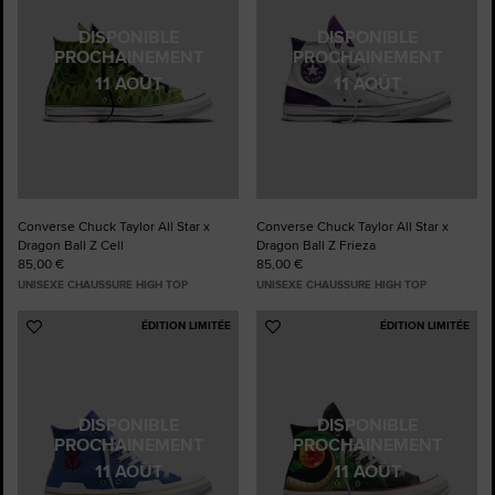
DISPONIBLE
DISPONIBLE
PROCHAINEMENT
PROCHAINEMENT
11 AOÛT
11 AOÛT
Converse Chuck Taylor All Star x
Converse Chuck Taylor All Star x
Dragon Ball Z Cell
Dragon Ball Z Frieza
85,00 €
85,00 €
UNISEXE CHAUSSURE HIGH TOP
UNISEXE CHAUSSURE HIGH TOP
ÉDITION LIMITÉE
ÉDITION LIMITÉE
Ajouter
Ajouter
aux
aux
favoris
favoris
DISPONIBLE
DISPONIBLE
PROCHAINEMENT
PROCHAINEMENT
11 AOÛT
11 AOÛT