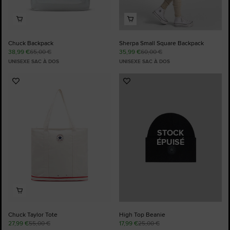
Chuck Backpack
Sherpa Small Square Backpack
38,99 €
65,00 €
35,99 €
60,00 €
UNISEXE SAC À DOS
UNISEXE SAC À DOS
Ajouter
Ajouter
aux
aux
favoris
favoris
STOCK
ÉPUISÉ
Chuck Taylor Tote
High Top Beanie
27,99 €
55,00 €
17,99 €
25,00 €