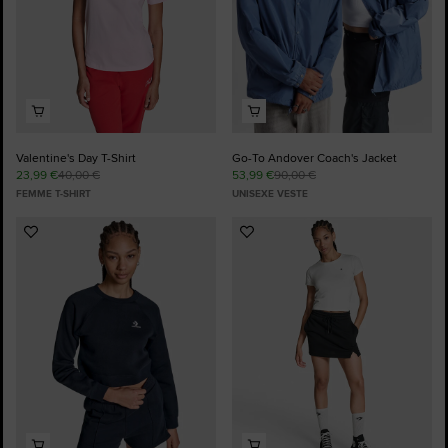
Valentine's Day T-Shirt
Go-To Andover Coach's Jacket
23,99 €
40,00 €
53,99 €
90,00 €
FEMME T-SHIRT
UNISEXE VESTE
Ajouter
Ajouter
aux
aux
favoris
favoris