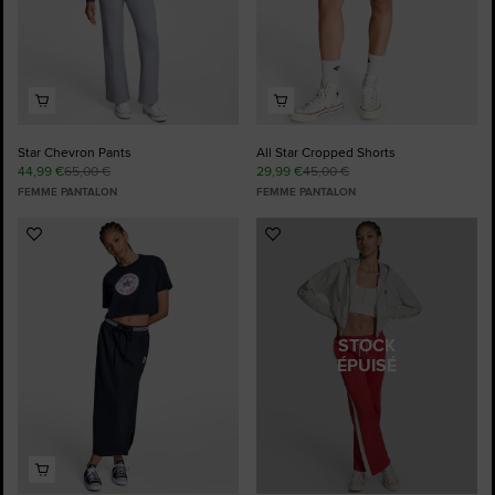
Star Chevron Pants
All Star Cropped Shorts
44,99 €
65,00 €
29,99 €
45,00 €
FEMME PANTALON
FEMME PANTALON
Ajouter
Ajouter
aux
aux
favoris
favoris
STOCK
ÉPUISÉ