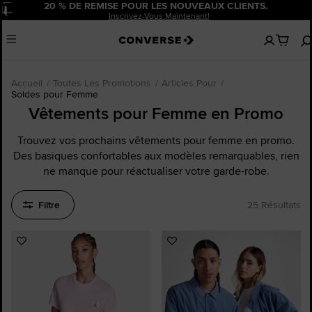
20 % DE REMISE POUR LES NOUVEAUX CLIENTS.
Pause
Inscrivez-Vous Maintenant!
Aucun
Menu
articles
dans
votre
panier
Accueil
Toutes Les Promotions
Articles Pour
Soldes pour Femme
Vêtements pour Femme en Promo
Trouvez vos prochains vêtements pour femme en promo.
Des basiques confortables aux modèles remarquables, rien
ne manque pour réactualiser votre garde-robe.
Filtre
25 Résultats
Ajouter
Ajouter
aux
aux
favoris
favoris