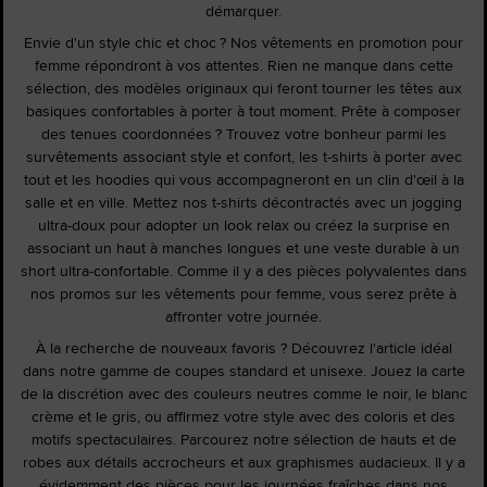
démarquer.
Envie d'un style chic et choc ? Nos vêtements en promotion pour
femme répondront à vos attentes. Rien ne manque dans cette
sélection, des modèles originaux qui feront tourner les têtes aux
basiques confortables à porter à tout moment. Prête à composer
des tenues coordonnées ? Trouvez votre bonheur parmi les
survêtements associant style et confort, les t-shirts à porter avec
tout et les hoodies qui vous accompagneront en un clin d'œil à la
salle et en ville. Mettez nos t-shirts décontractés avec un jogging
ultra-doux pour adopter un look relax ou créez la surprise en
associant un haut à manches longues et une veste durable à un
short ultra-confortable. Comme il y a des pièces polyvalentes dans
nos promos sur les vêtements pour femme, vous serez prête à
affronter votre journée.
À la recherche de nouveaux favoris ? Découvrez l'article idéal
dans notre gamme de coupes standard et unisexe. Jouez la carte
de la discrétion avec des couleurs neutres comme le noir, le blanc
crème et le gris, ou affirmez votre style avec des coloris et des
motifs spectaculaires. Parcourez notre sélection de hauts et de
robes aux détails accrocheurs et aux graphismes audacieux. Il y a
évidemment des pièces pour les journées fraîches dans nos