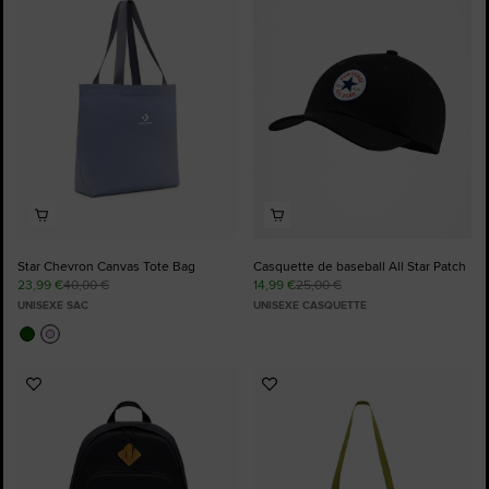
aux
aux
favoris
favoris
Star Chevron Canvas Tote Bag
Casquette de baseball All Star Patch
23,99 €
40,00 €
14,99 €
25,00 €
UNISEXE SAC
UNISEXE CASQUETTE
Ajouter
Ajouter
aux
aux
favoris
favoris