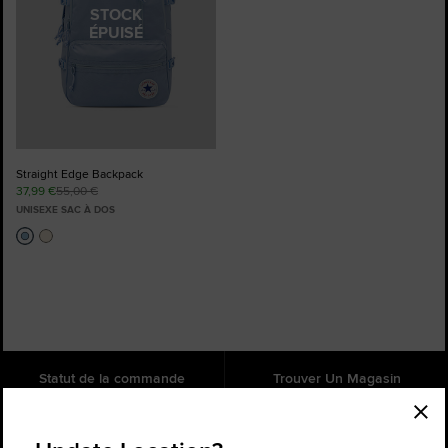
STOCK
ÉPUISÉ
Straight Edge Backpack
37,99 €
55,00 €
UNISEXE SAC À DOS
Statut de la commande
Trouver Un Magasin
Aide
À propos