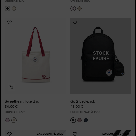
UNISEXE SAC
UNISEXE SAC
Ajouter
Ajouter
aux
aux
favoris
favoris
STOCK
ÉPUISÉ
Sweetheart Tote Bag
Go 2 Backpack
30,00 €
45,00 €
UNISEXE SAC
UNISEXE SAC À DOS
EXCLUSIVITÉ WEB
EXCLUSIVITÉ WEB