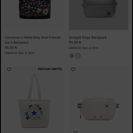
Converse x Hello Kitty And Friends
Straight Edge Backpack
Go 2 Backpack
55,00 €
45,00 €
UNISEXE SAC À DOS
UNISEXE SAC À DOS
ÉDITION LIMITÉE
Ajouter
Ajouter
aux
aux
favoris
favoris