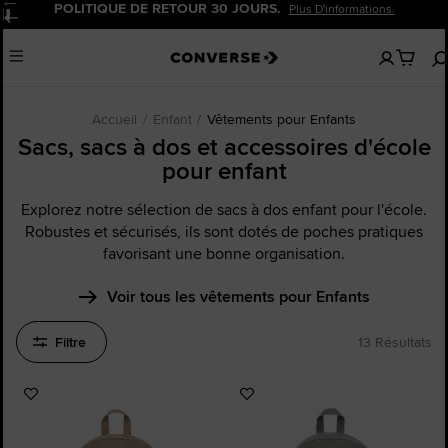
POLITIQUE DE RETOUR 30 JOURS.
Plus D'informations.
Pause
Aucun
Menu
articles
dans
votre
panier
Accueil
Enfant
Vêtements pour Enfants
Sacs, sacs à dos et accessoires d'école
pour enfant
Explorez notre sélection de sacs à dos enfant pour l'école.
Robustes et sécurisés, ils sont dotés de poches pratiques
favorisant une bonne organisation.
Voir tous les vêtements pour Enfants
Filtre
13 Résultats
Ajouter
Ajouter
aux
aux
favoris
favoris