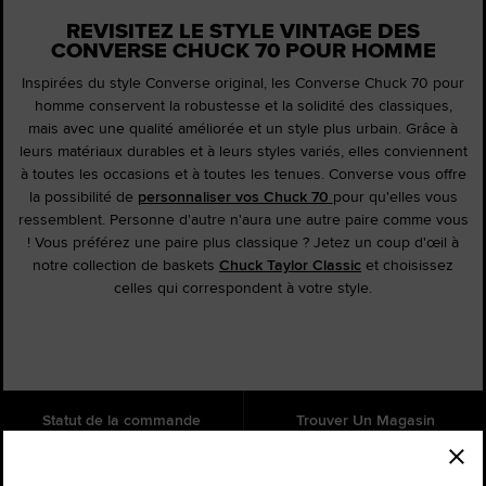
REVISITEZ LE STYLE VINTAGE DES
CONVERSE CHUCK 70 POUR HOMME
Inspirées du style Converse original, les Converse Chuck 70 pour
homme conservent la robustesse et la solidité des classiques,
mais avec une qualité améliorée et un style plus urbain. Grâce à
leurs matériaux durables et à leurs styles variés, elles conviennent
à toutes les occasions et à toutes les tenues. Converse vous offre
la possibilité de
personnaliser vos Chuck 70
pour qu'elles vous
ressemblent. Personne d'autre n'aura une autre paire comme vous
! Vous préférez une paire plus classique ? Jetez un coup d'œil à
notre collection de baskets
Chuck Taylor Classic
et choisissez
celles qui correspondent à votre style.
Statut de la commande
Trouver Un Magasin
Aide
À propos