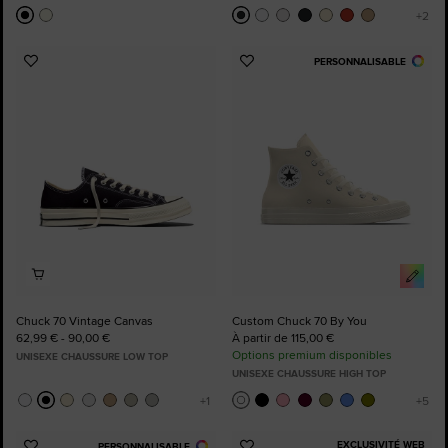
PERSONNALISABLE
Ajouter
Ajouter
aux
aux
favoris
favoris
Chuck 70 Vintage Canvas
Custom Chuck 70 By You
62,99 € - 90,00 €
À partir de 115,00 €
Options premium disponibles
UNISEXE CHAUSSURE LOW TOP
UNISEXE CHAUSSURE HIGH TOP
EXCLUSIVITÉ WEB
PERSONNALISABLE