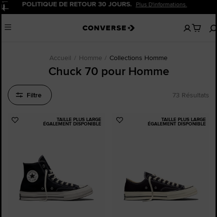
20 % DE REMISE POUR LES NOUVEAUX CLIENTS.
Pause
Inscrivez-Vous Maintenant!
Aucun
Menu
articles
dans
votre
panier
Accueil
Homme
Collections Homme
Chuck 70 pour Homme
Filtre
73 Résultats
TAILLE PLUS LARGE
TAILLE PLUS LARGE
Ajouter
Ajouter
ÉGALEMENT DISPONIBLE
ÉGALEMENT DISPONIBLE
aux
aux
favoris
favoris