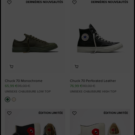
DERNIÈRES NOUVEAUTÉS
DERNIÈRES NOUVEAUTÉS
Ajouter
Ajouter
aux
aux
favoris
favoris
Chuck 70 Monochrome
Chuck 70 Perforated Leather
65,99 €
95,00 €
76,99 €
110,00 €
UNISEXE CHAUSSURE LOW TOP
UNISEXE CHAUSSURE HIGH TOP
ÉDITION LIMITÉE
ÉDITION LIMITÉE
Ajouter
Ajouter
aux
aux
favoris
favoris