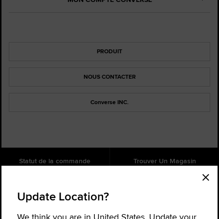
PRODUIT
NOUS CONTACTER
Converse INC.
Statut de la commande
Trouver Un Magasin
Aide
À propos
Update Location?
Inscrivez-vous pour recevoir des
nouvelles
We think you are in United States. Update your