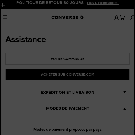
POLITIQUE DE RETOUR 30 JOURS.
Plus D'informations.
Pause
Aucun
Menu
articles
dans
votre
panier
Assistance
VOTRE COMMANDE
ACHETER SUR CONVERSE.COM
EXPÉDITION ET LIVRAISON
MODES DE PAIEMENT
Modes de paiement proposés par pays