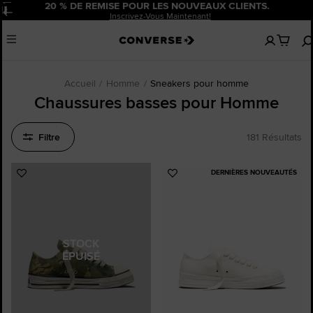
20 % DE REMISE POUR LES NOUVEAUX CLIENTS.
Pause
Inscrivez-Vous Maintenant!
Aucun
Menu
articles
dans
votre
panier
Accueil
Homme
Sneakers pour homme
Chaussures basses pour Homme
Filtre
181 Résultats
DERNIÈRES NOUVEAUTÉS
Ajouter
Ajouter
aux
aux
favoris
favoris
STOCK
ÉPUISÉ