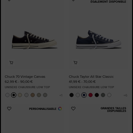
Ajouter
Ajouter
ÉGALEMENT DISPONIBLE
aux
aux
favoris
favoris
Chuck 70 Vintage Canvas
Chuck Taylor All Star Classic
62,99 € - 90,00 €
41,99 € - 70,00 €
UNISEXE CHAUSSURE LOW TOP
UNISEXE CHAUSSURE LOW TOP
GRANDES TAILLES
PERSONNALISABLE
Ajouter
Ajouter
DISPONIBLES
aux
aux
favoris
favoris