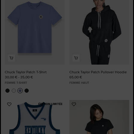
aux
aux
favoris
favoris
Chuck Taylor Patch T-Shirt
Chuck Taylor Patch Pullover Hoodie
30,00 € - 35,00 €
65,00 €
FEMME T-SHIRT
FEMME HAUT
ÉDITION LIMITÉE
Ajouter
Ajouter
aux
aux
favoris
favoris