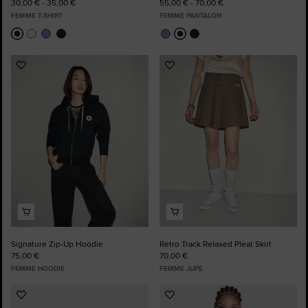
30,00 € - 35,00 €
55,00 € - 70,00 €
FEMME T-SHIRT
FEMME PANTALON
Ajouter
Ajouter
aux
aux
favoris
favoris
Signature Zip-Up Hoodie
Retro Track Relaxed Pleat Skirt
75,00 €
70,00 €
FEMME HOODIE
FEMME JUPE
Ajouter
Ajouter