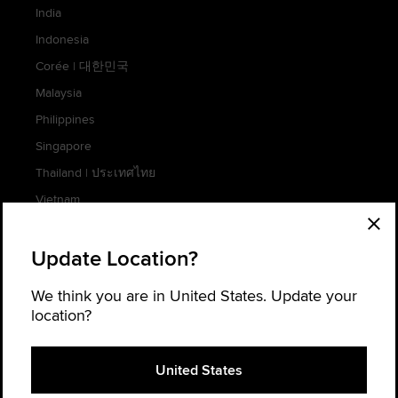
India
Indonesia
Corée
|
대한민국
Malaysia
Philippines
Singapore
Thailand
|
ประเทศไทย
Vietnam
Update Location?
AFRICA
We think you are in United States. Update your
location?
South Africa
Paramètres des cookies
United States