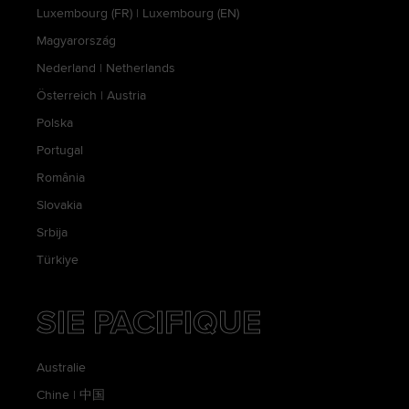
Luxembourg (FR)
|
Luxembourg (EN)
Magyarország
Nederland
|
Netherlands
Österreich
|
Austria
Polska
Portugal
România
Slovakia
Srbija
Türkiye
SIE PACIFIQUE
Australie
Chine
|
中国