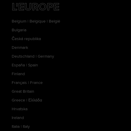
L'EUROPE
Belgium
|
Belgique
|
België
Bulgaria
Česká republika
Denmark
Deutschland
|
Germany
España
|
Spain
Finland
Français
|
France
Great Britain
Greece
|
Ελλάδα
Hrvatska
Ireland
Italia
|
Italy