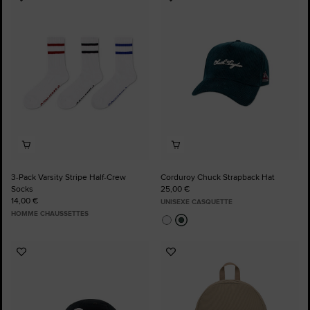
Ajouter
Ajouter
aux
aux
favoris
favoris
3-Pack Varsity Stripe Half-Crew
Corduroy Chuck Strapback Hat
Socks
25,00 €
14,00 €
UNISEXE CASQUETTE
HOMME CHAUSSETTES
Ajouter
Ajouter
aux
aux
favoris
favoris