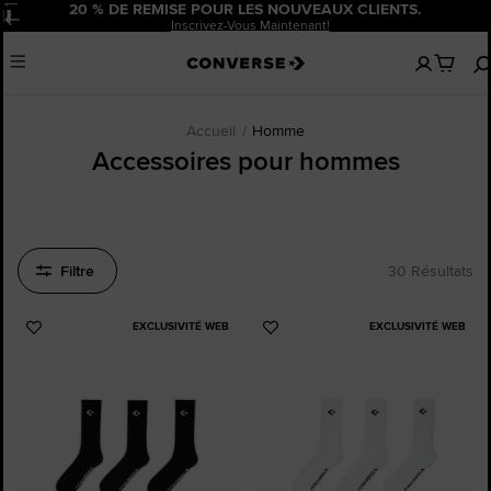
20 % DE REMISE POUR LES NOUVEAUX CLIENTS.
Pause
Inscrivez-Vous Maintenant!
Aucun
Menu
articles
dans
votre
panier
Accueil
Homme
Accessoires pour hommes
Filtre
30 Résultats
EXCLUSIVITÉ WEB
EXCLUSIVITÉ WEB
Ajouter
Ajouter
aux
aux
favoris
favoris