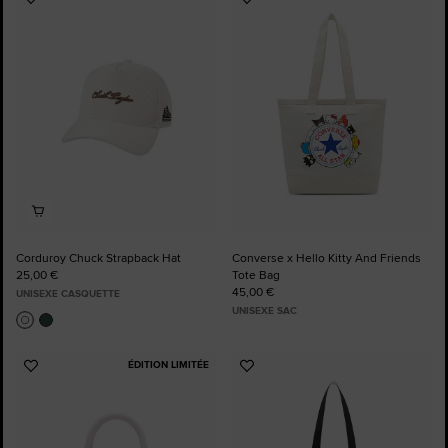
Ajouter
Ajouter
aux
aux
favoris
favoris
Corduroy Chuck Strapback Hat
Converse x Hello Kitty And Friends
25,00 €
Tote Bag
45,00 €
UNISEXE CASQUETTE
UNISEXE SAC
ÉDITION LIMITÉE
Ajouter
Ajouter
aux
aux
favoris
favoris