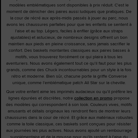
modèles emblématiques sont disponibles à prix réduit. C'est le
moment de dénicher des paires aussi ludiques que pratiques. De
la cour de récré aux après-midis passés à jouer au parc, nous
avons les chaussures parfaites pour que les enfants se sentent à
l'aise et au top. Légers, faciles à enfiler (grâce aux straps
ajustables) et astucieux, de nombreux designs offrent un bon
maintien aux pieds en pleine croissance, sans jamais sacrifier le
confort. Des baskets montantes classiques aux paires basses à
motifs, vous trouverez forcément ce qui plaira à tous les
aventuriers. Nous avons également tout ce qu'il faut pour les plus
grands, comme des Chuck incontournables pour un style à la fois
rétro et moderne. Bien sûr, chacune porte la griffe Converse
unique, comme l'emblématique patch All Star sur la cheville.
Que votre enfant aime les imprimés audacieux ou qu'il préfère les
lignes épurées et discrètes, notre
collection en promo
propose
des modèles qui correspondent à son look. Couleurs vives, motifs
amusants et détails originaux les rendront fiers de montrer leurs
chaussures dans la cour de récré. Et grâce aux matériaux robustes
comme la toile classique, ces baskets sont conçues pour résister
aux journées les plus actives. Nous avons ajouté un rembourrage
supplémentaire et de la mousse pour qu'ils restent à l'aise du