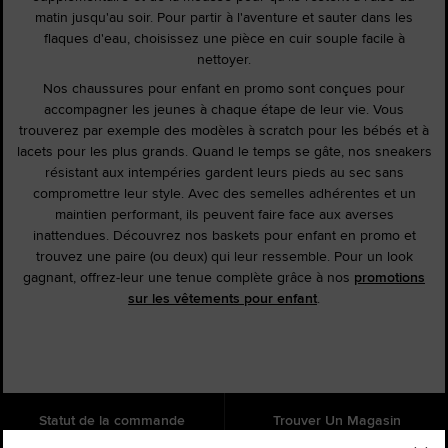
matin jusqu'au soir. Pour partir à l'aventure et sauter dans les
flaques d'eau, choisissez une pièce en cuir souple facile à
nettoyer.
Nos chaussures pour enfant en promo sont conçues pour
accompagner les jeunes à chaque étape de leur vie. Vous
trouverez par exemple des modèles à scratch pour les bébés et à
lacets pour les plus grands. Quand le temps se gâte, nos sneakers
résistant aux intempéries gardent leurs pieds au sec sans
compromettre leur style. Avec des semelles adhérentes et un
maintien performant, ils peuvent faire face aux averses
inattendues. Découvrez nos baskets pour enfant en promo et
trouvez une paire (ou deux) qui leur ressemble. Pour un look
gagnant, offrez-leur une tenue complète grâce à nos
promotions
sur les vêtements pour enfant
.
Statut de la commande
Trouver Un Magasin