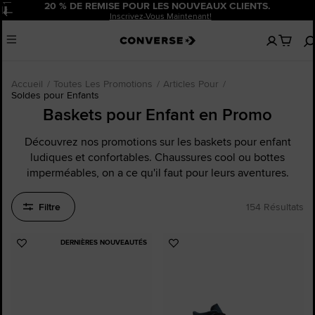
20 % DE REMISE POUR LES NOUVEAUX CLIENTS.
Pause
Inscrivez-Vous Maintenant!
Aucun
Menu
articles
dans
votre
panier
Accueil
Toutes Les Promotions
Articles Pour
Soldes pour Enfants
Baskets pour Enfant en Promo
Découvrez nos promotions sur les baskets pour enfant
ludiques et confortables. Chaussures cool ou bottes
imperméables, on a ce qu'il faut pour leurs aventures.
Filtre
154 Résultats
DERNIÈRES NOUVEAUTÉS
Ajouter
Ajouter
aux
aux
favoris
favoris