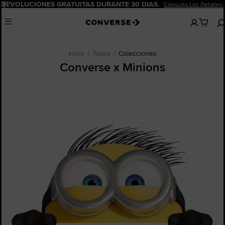
Pausar
DEVOLUCIONES GRATUITAS DURANTE 30 DÍAS.
Consulta Los Detalles.
No
Menu
hay
artículos
en
tu
Inicio
Todos
Colecciones
carro
Converse x Minions