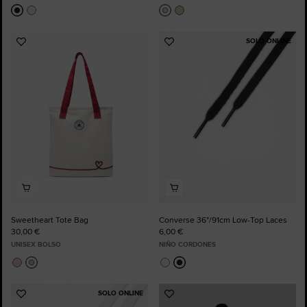
SOLO ONLINE
Añadir
Añadir
a
a
Favoritos
Favoritos
Sweetheart Tote Bag
Converse 36"/91cm Low-Top Laces
30,00 €
6,00 €
UNISEX BOLSO
NIÑO CORDONES
SOLO ONLINE
Añadir
Añadir