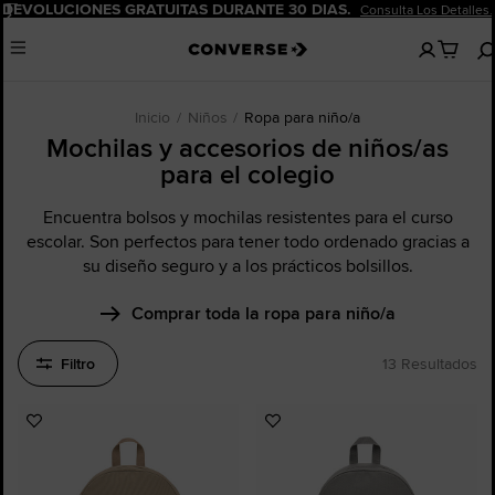
Pausar
DEVOLUCIONES GRATUITAS DURANTE 30 DÍAS.
Consulta Los Detalles.
No
Menu
hay
artículos
en
tu
Inicio
Niños
Ropa para niño/a
carro
Mochilas y accesorios de niños/as
para el colegio
Encuentra bolsos y mochilas resistentes para el curso
escolar. Son perfectos para tener todo ordenado gracias a
su diseño seguro y a los prácticos bolsillos.
Comprar toda la ropa para niño/a
Filtro
13 Resultados
Añadir
Añadir
a
a
Favoritos
Favoritos