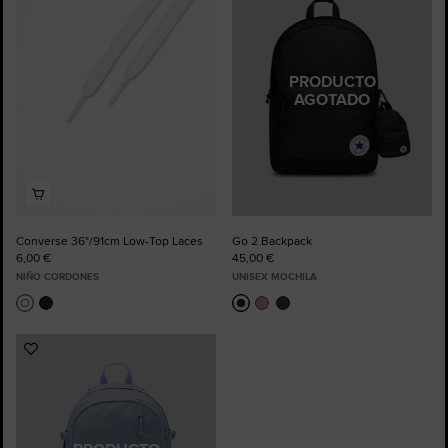
a
a
Favoritos
Favoritos
PRODUCTO
AGOTADO
Converse 36"/91cm Low-Top Laces
Go 2 Backpack
6,00 €
45,00 €
NIÑO CORDONES
UNISEX MOCHILA
Añadir
a
Favoritos