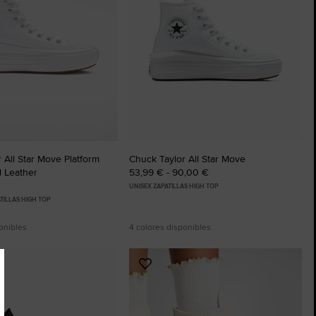
 All Star Move Platform
Chuck Taylor All Star Move
l Leather
53,99 € - 90,00 €
UNISEX ZAPATILLAS HIGH TOP
TILLAS HIGH TOP
onibles
4 colores disponibles
Añadir
a
os
Favoritos