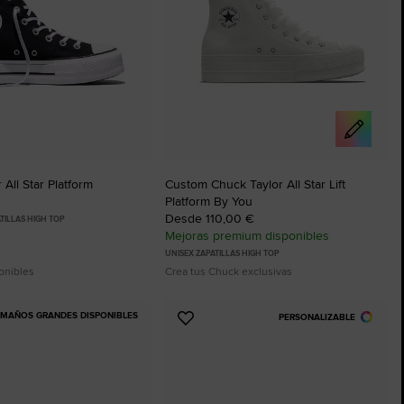
The Chuck Taylor All Star
Solo Un Zapato. Hasta Que Te Lo Pon
Comprar
 All Star Platform
Custom Chuck Taylor All Star Lift
Platform By You
Desde 110,00 €
TILLAS HIGH TOP
Mejoras premium disponibles
UNISEX ZAPATILLAS HIGH TOP
onibles
Crea tus Chuck exclusivas
AMAÑOS GRANDES DISPONIBLES
PERSONALIZABLE
Añadir
a
os
Favoritos