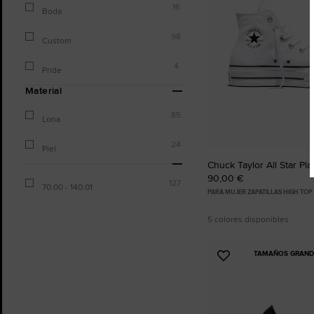
16
Boda
98
Custom
4
Pride
Material
85
Lona
24
Piel
Chuck Taylor All Star Pla
90,00 €
127
70.00 - 140.01
PARA MUJER ZAPATILLAS HIGH TOP
5 colores disponibles
TAMAÑOS GRANDE
Añadir
a
Favoritos