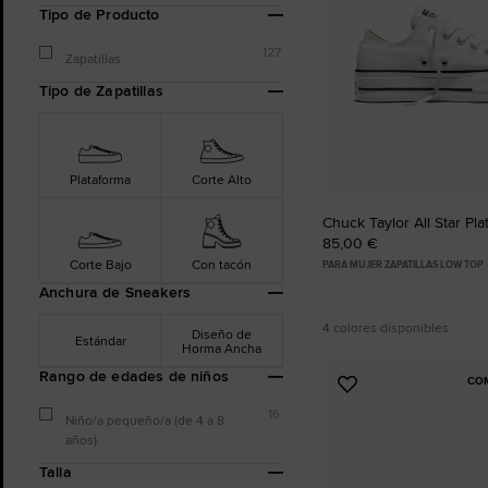
Tipo de Producto
127
Zapatillas
Tipo de Zapatillas
Plataforma
Corte Alto
Chuck Taylor All Star Pl
85,00 €
Corte Bajo
Con tacón
PARA MUJER ZAPATILLAS LOW TOP
Anchura de Sneakers
4 colores disponibles
Diseño de
Estándar
Horma Ancha
Rango de edades de niños
CO
Añadir
a
16
Niño/a pequeño/a (de 4 a 8
Favoritos
años)
Talla