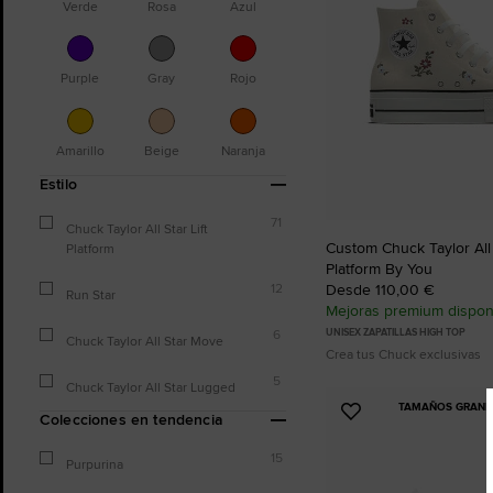
Verde
Rosa
Azul
Purple
Gray
Rojo
Amarillo
Beige
Naranja
Estilo
71
Chuck Taylor All Star Lift
Custom Chuck Taylor All S
Platform
Platform By You
Desde 110,00 €
12
Run Star
Mejoras premium dispon
UNISEX ZAPATILLAS HIGH TOP
6
Chuck Taylor All Star Move
Crea tus Chuck exclusivas
5
Chuck Taylor All Star Lugged
TAMAÑOS GRANDE
Añadir
Colecciones en tendencia
a
15
Favoritos
Purpurina