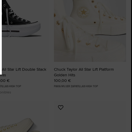
 All Star Lift Double Stack
Chuck Taylor All Star Lift Platform
nvas
Golden Hits
0,00 €
100,00 €
TILLAS HIGH TOP
PARA MUJER ZAPATILLAS HIGH TOP
onibles
Añadir
a
os
Favoritos