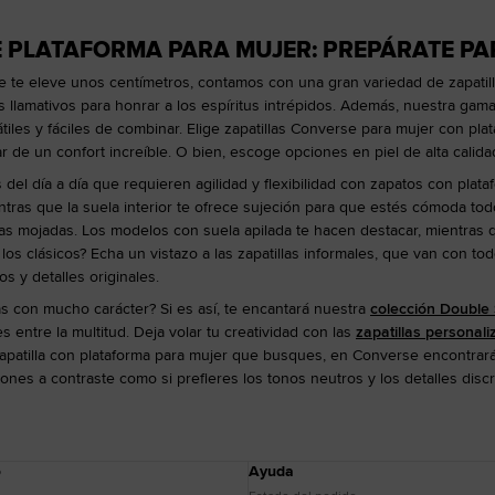
E PLATAFORMA PARA MUJER: PREPÁRATE P
 te eleve unos centímetros, contamos con una gran variedad de zapatilla
es llamativos para honrar a los espíritus intrépidos. Además, nuestra gama
iles y fáciles de combinar. Elige zapatillas Converse para mujer con pla
ar de un confort increíble. O bien, escoge opciones en piel de alta calida
s del día a día que requieren agilidad y flexibilidad con zapatos con plat
ntras que la suela interior te ofrece sujeción para que estés cómoda tod
as mojadas. Los modelos con suela apilada te hacen destacar, mientras 
os clásicos? Echa un vistazo a las zapatillas informales, que van con to
s y detalles originales.
s con mucho carácter? Si es así, te encantará nuestra
colección Double 
 entre la multitud. Deja volar tu creatividad con las
zapatillas personal
zapatilla con plataforma para mujer que busques, en Converse encontrarás
ones a contraste como si prefieres los tonos neutros y los detalles discr
o
Ayuda