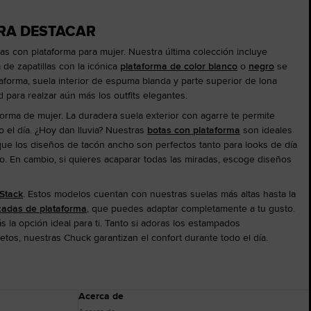
ARA DESTACAR
s con plataforma para mujer. Nuestra última colección incluye
 de zapatillas con la icónica
plataforma de color blanco
o
negro
se
taforma, suela interior de espuma blanda y parte superior de lona
d para realzar aún más los outfits elegantes.
aforma de mujer. La duradera suela exterior con agarre te permite
o el día. ¿Hoy dan lluvia? Nuestras
botas con plataforma
son ideales
que los diseños de tacón ancho son perfectos tanto para looks de día
do. En cambio, si quieres acaparar todas las miradas, escoge diseños
Stack
. Estos modelos cuentan con nuestras suelas más altas hasta la
izadas de plataforma
, que puedes adaptar completamente a tu gusto.
 la opción ideal para ti. Tanto si adoras los estampados
etos, nuestras Chuck garantizan el confort durante todo el día.
Acerca de