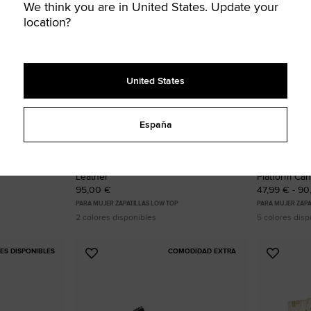
We think you are in United States. Update your
location?
United States
España
tform
Chuck Taylor All Star Platform Clean
Chuck Taylor
Leather
Platform Ca
95,00 €
47,99 € - 9
PARA MUJER ZAPATILLAS LOW TOP
PARA MUJER ZAPA
2 colores disponibles
5 colores disp
S DISPONIBLES
COMODIDAD EXTRA
Añadir
Añadir
a
a
Favoritos
Favorit