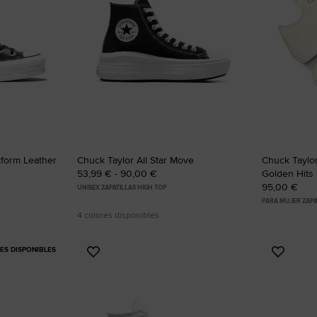
atform Leather
Chuck Taylor All Star Move
Chuck Taylor 
53,99 € - 90,00 €
Golden Hits
95,00 €
UNISEX ZAPATILLAS HIGH TOP
PARA MUJER ZAPA
4 colores disponibles
S DISPONIBLES
Añadir
Añadir
a
a
Favoritos
Favorit