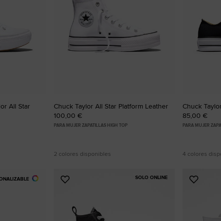
r All Star
Chuck Taylor All Star Platform Leather
Chuck Taylor
100,00 €
85,00 €
PARA MUJER ZAPATILLAS HIGH TOP
PARA MUJER ZAPA
2 colores disponibles
4 colores disp
SOLO ONLINE
ONALIZABLE
Añadir
Añadir
a
a
Favoritos
Favorit