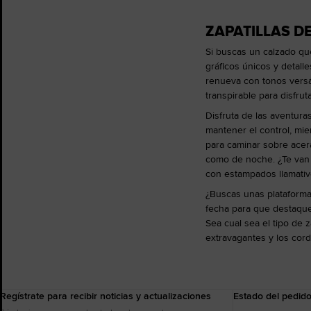
ZAPATILLAS D
Si buscas un calzado que
gráficos únicos y detall
renueva con tonos versát
transpirable para disfrut
Disfruta de las aventura
mantener el control, mie
para caminar sobre acer
como de noche. ¿Te van l
con estampados llamativo
¿Buscas unas plataforma
fecha para que destaques
Sea cual sea el tipo de 
extravagantes y los cord
Regístrate para recibir noticias y actualizaciones
Estado del pedid