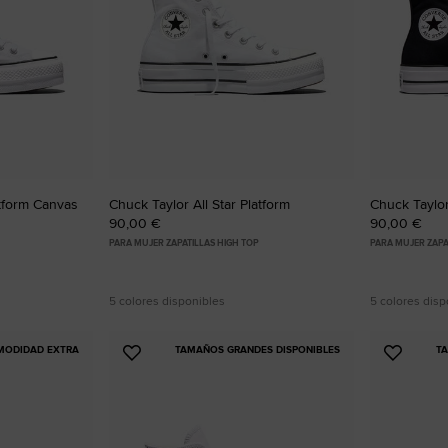
RUN STAR CRUSH
Más Atrevidas. Más Llamativas. Más Únicas.
Comprar
atform Canvas
Chuck Taylor All Star Platform
Chuck Taylor
90,00 €
90,00 €
PARA MUJER ZAPATILLAS HIGH TOP
PARA MUJER ZAPA
5 colores disponibles
5 colores disp
MODIDAD EXTRA
TAMAÑOS GRANDES DISPONIBLES
T
Añadir
Añadir
a
a
Favoritos
Favorit