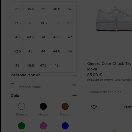
35
35.5
36
36.5
37
37.5
38
38.5
39
39.5
40
40.5
41
41.5
42
42.5
43
44
44.5
45
Canvas Color Chuck Taylo
46
46.5
47.5
48
Move
85,00 €
Personalizables
PARA MUJER ZAPATILLAS LOW TOP
98
Personalizable
3 colores disponibles
Color
PERS
Añadir
Blanco
Negro
Marrón
a
Favoritos