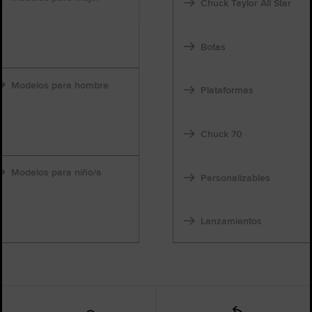
Chuck Taylor All Star
Botas
Modelos para hombre
Plataformas
Chuck 70
Modelos para niño/a
Personalizables
Lanzamientos