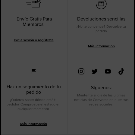
¡Envío Gratis Para
Devoluciones sencillas
Miembros!
¿No te convence? Devuelve tu
pedido
Inicia sesión o regístrate
Más información
Haz un seguimiento de tu
Síguenos:
pedido
Mantente al día de las últimas
¿Quieres saber dónde está tu
noticias de Converse en nuestras
pedido? Comprueba el estado en
redes sociales.
cualquier momento.
Más información