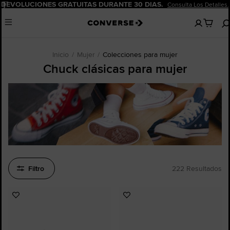
Pausar
DEVOLUCIONES GRATUITAS DURANTE 30 DÍAS.
Consulta Los Detalles.
No
Menu
hay
artículos
en
tu
Inicio
Mujer
Colecciones para mujer
carro
Chuck clásicas para mujer
Filtro
222 Resultados
Añadir
Añadir
a
a
Favoritos
Favoritos