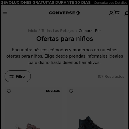
Pausar
VOLUCIONES GRATUITAS DURANTE 30 DÍAS.
Consulta Los Detalles.
No
Menu
hay
artículos
en
tu
Inicio
Todas Las Rebajas
Comprar Por
carro
Ofertas para niños
Encuentra básicos cómodos y modernos en nuestras
ofertas para niños. Elige desde prendas informales ideales
para diario hasta diseños llamativos.
Filtro
157 Resultados
NOVEDAD
Añadir
Añadir
a
a
Favoritos
Favoritos