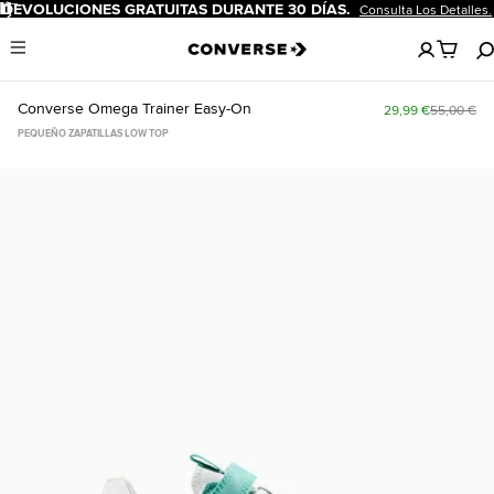
Pausar
DEVOLUCIONES GRATUITAS DURANTE 30 DÍAS.
Consulta Los Detalles.
No
Menu
hay
artículos
en
Converse Omega Trainer Easy-On
29,99 €
55,00 €
tu
carro
PEQUEÑO ZAPATILLAS LOW TOP