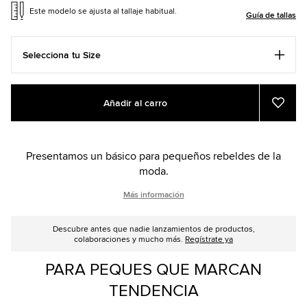
Este modelo se ajusta al tallaje habitual.
Guía de tallas
Selecciona tu Size
Add
Product
Añadir al carro
to
Actions
Añadi
a
cart
Favor
options
Presentamos un básico para pequeños rebeldes de la
moda.
Más información
Descubre antes que nadie lanzamientos de productos,
colaboraciones y mucho más.
Regístrate ya
PARA PEQUES QUE MARCAN
TENDENCIA