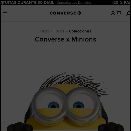
Pausar
-20 % PARA NUEVOS CLIENTES.
¡Regístrate Ahora!
No
Menu
hay
artículos
en
tu
Inicio
Todos
Colecciones
carro
Converse x Minions