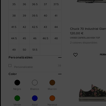
35
36
36.5
37
37.5
38
39
39.5
40
41
41.5
42
42.5
43
44
Chuck 70 Industrial Gla
120,00 €
44.5
45
46
46.5
48
UNISEX ZAPATILLAS HIGH TOP
2 colores disponibles
49
50
51.5
PERS
Añadir
Personalizables
a
Favoritos
38
Personalizable
Color
Negro
Blanco
Marrón
Verde
Azul
Naranja