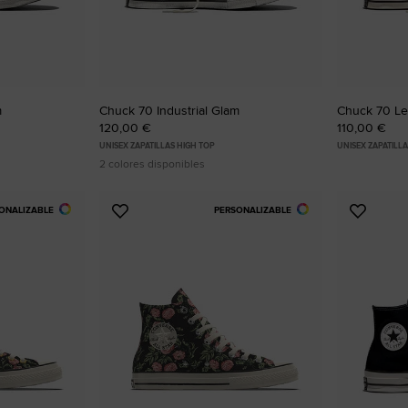
m
Chuck 70 Industrial Glam
Chuck 70 Le
120,00 €
110,00 €
UNISEX ZAPATILLAS HIGH TOP
UNISEX ZAPATILL
2 colores disponibles
ONALIZABLE
PERSONALIZABLE
Añadir
Añadir
a
a
Favoritos
Favorit