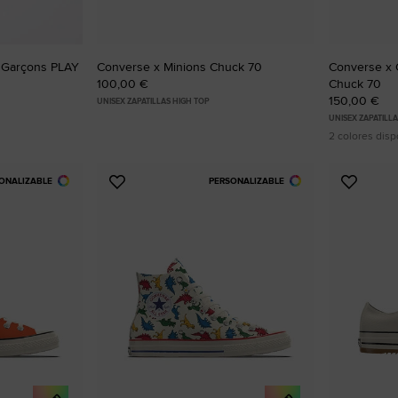
 Garçons PLAY
Converse x Minions Chuck 70
Converse x
100,00 €
Chuck 70
150,00 €
UNISEX ZAPATILLAS HIGH TOP
UNISEX ZAPATILL
2 colores disp
ONALIZABLE
PERSONALIZABLE
Añadir
Añadir
a
a
Favoritos
Favorit