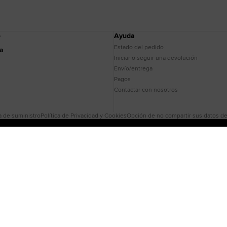
o
Ayuda
Estado del pedido
da
Iniciar o seguir una devolución
Envío/entrega
Pagos
Contactar con nosotros
 de suministro
Política de Privacidad y Cookies
Opción de no compartir sus datos del