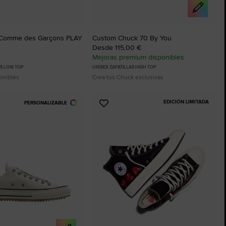
 Comme des Garçons PLAY
Custom Chuck 70 By You
Desde 115,00 €
Mejoras premium disponibles
AS LOW TOP
UNISEX ZAPATILLAS HIGH TOP
onibles
Crea tus Chuck exclusivas
EDICIÓN LIMITADA
PERSONALIZABLE
Añadir
a
os
Favoritos