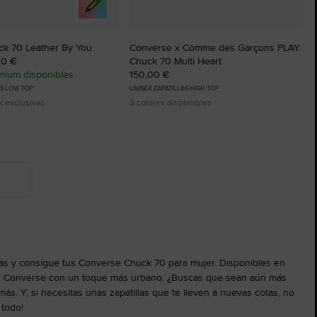
k 70 Leather By You
Converse x Comme des Garçons PLAY
00 €
Chuck 70 Multi Heart
mium disponibles
150,00 €
AS LOW TOP
UNISEX ZAPATILLAS HIGH TOP
k exclusivas
2 colores disponibles
ás y consigue tus Converse Chuck 70 para mujer. Disponibles en
icas Converse con un toque más urbano. ¿Buscas que sean aún más
ás. Y, si necesitas unas zapatillas que te lleven a nuevas cotas, no
 todo!