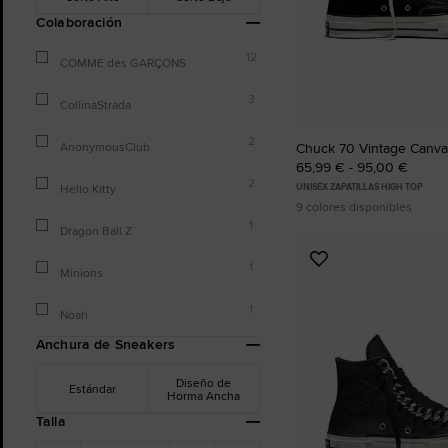
Colaboración
12
COMME des GARÇONS
3
CollinaStrada
2
AnonymousClub
Chuck 70 Vintage Canv
65,99 € - 95,00 €
2
Hello Kitty
UNISEX ZAPATILLAS HIGH TOP
9 colores disponibles
1
Dragon Ball Z
Añadir
1
Minions
a
Favoritos
1
Noah
Anchura de Sneakers
Diseño de
Estándar
Horma Ancha
Talla