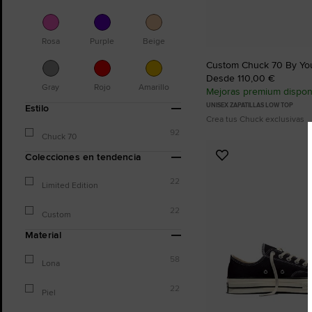
Rosa
Purple
Beige
Custom Chuck 70 By Yo
Desde 110,00 €
Gray
Rojo
Amarillo
Mejoras premium dispon
UNISEX ZAPATILLAS LOW TOP
Estilo
Crea tus Chuck exclusivas
92
Chuck 70
Colecciones en tendencia
Añadir
a
22
Limited Edition
Favoritos
22
Custom
Material
58
Lona
22
Piel