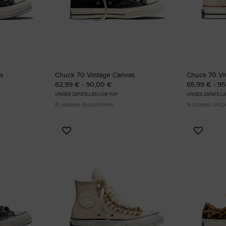
RUN STAR CRUSH
Más Atrevidas. Más Llamativas. Más Únicas.
Comprar
as
Chuck 70 Vintage Canvas
Chuck 70 Vi
62,99 € - 90,00 €
65,99 € - 9
UNISEX ZAPATILLAS LOW TOP
UNISEX ZAPATILL
8 colores disponibles
9 colores disp
Añadir
Añadir
a
a
Favoritos
Favorit