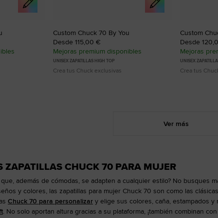
u
Custom Chuck 70 By You
Custom Chuc
Desde 115,00 €
Desde 120,
ibles
Mejoras premium disponibles
Mejoras pre
UNISEX ZAPATILLAS HIGH TOP
UNISEX ZAPATILL
Crea tus Chuck exclusivas
Crea tus Chuc
Ver más
 ZAPATILLAS CHUCK 70 PARA MUJER
s que, además de cómodas, se adapten a cualquier estilo? No busques m
seños y colores, las zapatillas para mujer Chuck 70 son como las clás
las
Chuck 70 para personalizar
y elige sus colores, caña, estampados y m
t
. No solo aportan altura gracias a su plataforma, ¡también combinan con