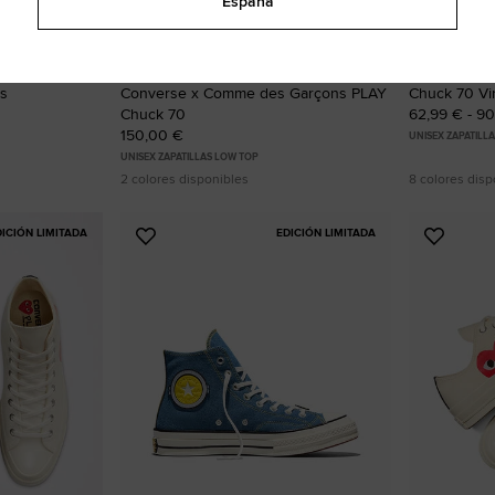
España
as
Converse x Comme des Garçons PLAY
Chuck 70 Vi
Chuck 70
62,99 € - 9
150,00 €
UNISEX ZAPATILL
UNISEX ZAPATILLAS LOW TOP
2 colores disponibles
8 colores disp
DICIÓN LIMITADA
EDICIÓN LIMITADA
Añadir
Añadir
a
a
Favoritos
Favorit