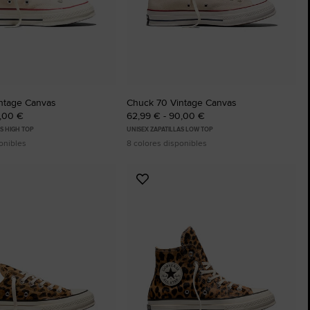
The Chuck Taylor All Star
Solo Un Zapato. Hasta Que Te Lo Pon
Comprar
ntage Canvas
Chuck 70 Vintage Canvas
5,00 €
62,99 € - 90,00 €
AS HIGH TOP
UNISEX ZAPATILLAS LOW TOP
onibles
8 colores disponibles
Añadir
a
os
Favoritos