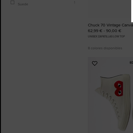
1
Suede
Chuck 70 Vintage Canv
62,99 € - 90,00 €
UNISEX ZAPATILLAS LOW TOP
8 colores disponibles
E
Añadir
a
Favoritos