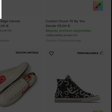
ntage Canvas
Custom Chuck 70 By You
0,00 €
Desde 115,00 €
Mejoras premium disponibles
AS LOW TOP
UNISEX ZAPATILLAS HIGH TOP
onibles
Crea tus Chuck exclusivas
EDICIÓN LIMITADA
PERSONALIZABLE
Añadir
a
os
Favoritos