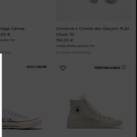
ntage Canvas
Converse x Comme des Garçons PLAY
5,00 €
Chuck 70
150,00 €
AS HIGH TOP
UNISEX ZAPATILLAS HIGH TOP
onibles
2 colores disponibles
SOLO ONLINE
PERSONALIZABLE
Añadir
a
os
Favoritos