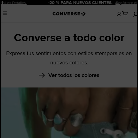
Pausar
-20 % PARA NUEVOS CLIENTES.
¡Regístrate Ahora!
No
Menu
hay
artículos
en
Converse a todo color
tu
carro
Expresa tus sentimientos con estilos atemporales en
nuevos colores.
Ver todos los colores