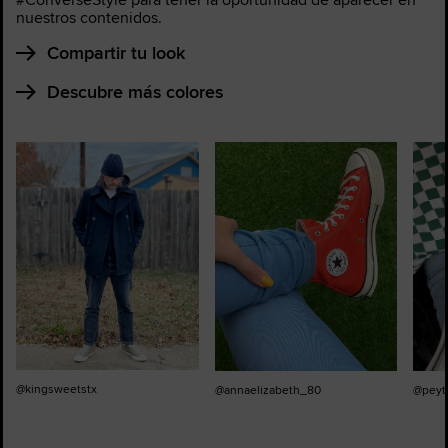
nuestros contenidos.
Compartir tu look
Descubre más colores
@kingsweetstx
@annaelizabeth_80
@peyt