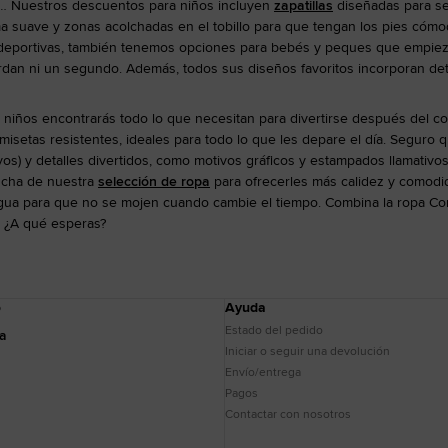
os… Nuestros descuentos para niños incluyen
zapatillas
diseñadas para seg
a suave y zonas acolchadas en el tobillo para que tengan los pies có
portivas, también tenemos opciones para bebés y peques que empiezan a an
dan ni un segundo. Además, todos sus diseños favoritos incorporan detalle
 niños encontrarás todo lo que necesitan para divertirse después del co
misetas resistentes, ideales para todo lo que les depare el día. Seguro 
tivos) y detalles divertidos, como motivos gráficos y estampados llamati
ucha de nuestra
selección de ropa
para ofrecerles más calidez y comodid
agua para que no se mojen cuando cambie el tiempo. Combina la ropa Co
. ¿A qué esperas?
o
Ayuda
Estado del pedido
da
Iniciar o seguir una devolución
Envío/entrega
Pagos
Contactar con nosotros