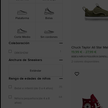
Plataforma
Botas
Corte Medio
Sin cordones
Colaboración
Chuck Taylor All Star Mal
1
19,99 € - 27,99 €
DRKSHDW
BEBÉ & NIÑOS PEQUEÑOS ZAPATIL
Anchura de Sneakers
2 colores disponibles
Estándar
Añadir
Rango de edades de niños
a
Favoritos
35
Bebé e infantil (de 0 a 4 años)
64
Niño/a pequeño/a (de 4 a 8
años)