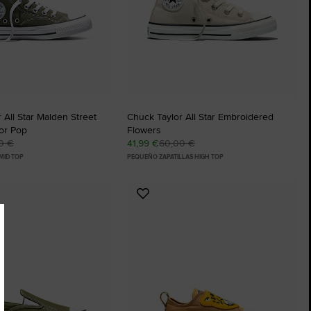
 All Star Malden Street
Chuck Taylor All Star Embroidered
or Pop
Flowers
0 €
41,99 €
60,00 €
MID TOP
PEQUEÑO ZAPATILLAS HIGH TOP
Añadir
a
os
Favoritos