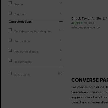
12
Suede
2
Algodón
Chuck Taylor All Star Lif
Características
48,99 €
70,00 €
NIÑO ZAPATILLAS HIGH TOP
45
Fácil de poner, fácil de quitar
4
Forro cálido
4
Repelente al agua
2
Impermeable
160
8.99 - 60.00
CONVERSE PAR
Las ofertas para niños l
Descubre camisetas infor
joggers cómodos y las ch
para diario y tienen dis