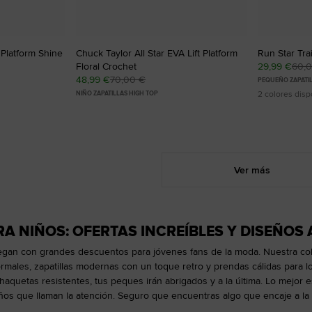
t Platform Shine
Chuck Taylor All Star EVA Lift Platform
Run Star Tra
Floral Crochet
29,99 €
60,
48,99 €
70,00 €
PEQUEÑO ZAPATI
2 colores disp
NIÑO ZAPATILLAS HIGH TOP
Ver más
A NIÑOS: OFERTAS INCREÍBLES Y DISEÑOS
legan con grandes descuentos para jóvenes fans de la moda. Nuestra colec
males, zapatillas modernas con un toque retro y prendas cálidas para lo
aquetas resistentes, tus peques irán abrigados y a la última. Lo mejor 
eños que llaman la atención. Seguro que encuentras algo que encaje a la 