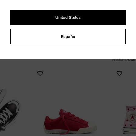
United States
España
gers Easy On
Chuck Taylor All Star Easy-On Shimmer
Chuck Taylor
41,99 €
60,00 €
On
26,99 €
45,
PEQUEÑO ZAPATILLAS HIGH TOP
PEQUEÑO ZAPATI
Añadir
Añadir
a
a
Favoritos
Favorit