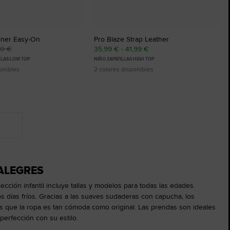
iner Easy-On
Pro Blaze Strap Leather
00 €
35,99 € - 41,99 €
LLAS LOW TOP
NIÑO ZAPATILLAS HIGH TOP
onibles
2 colores disponibles
 ALEGRES
ción infantil incluye tallas y modelos para todas las edades.
s días fríos. Gracias a las suaves sudaderas con capucha, los
es que la ropa es tan cómoda como original. Las prendas son ideales
perfección con su estilo.