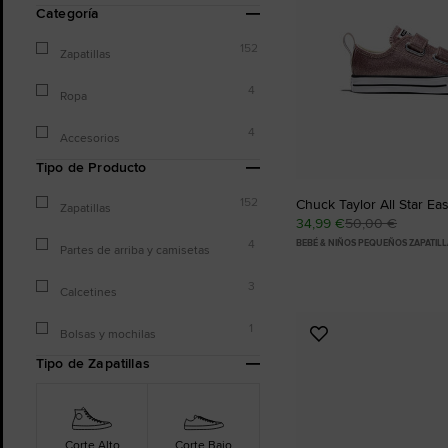
Categoría
152
Zapatillas
4
Ropa
4
Accesorios
Tipo de Producto
152
Chuck Taylor All Star Eas
Zapatillas
34,99 €
50,00 €
4
BEBÉ & NIÑOS PEQUEÑOS ZAPATIL
Partes de arriba y camisetas
3
Calcetines
1
Bolsas y mochilas
Añadir
a
Tipo de Zapatillas
Favoritos
Corte Alto
Corte Bajo