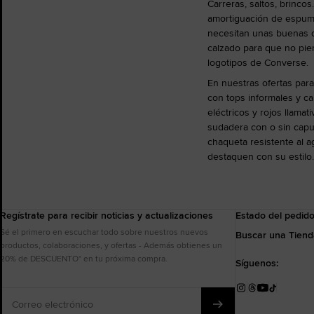
Carreras, saltos, brinc
amortiguación de espum
necesitan unas buenas de
calzado para que no pier
logotipos de Converse.
En nuestras ofertas para
con tops informales y ca
eléctricos y rojos llama
sudadera con o sin cap
chaqueta resistente al 
destaquen con su estilo
Regístrate para recibir noticias y actualizaciones
Estado del pedid
Sé el primero en escuchar todo sobre nuestros nuevos
Buscar una Tien
productos, colaboraciones, y ofertas - Además obtienes un
20% de DESCUENTO* en tu próxima compra.
Síguenos:
Correo
Instagram
Threads
YouTube
TikTok
electrónico