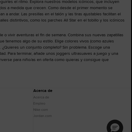
uirles el ritmo. Explora nuestros modelos icónicos, que incluyen
modos a medida que crecen. Como desde el primer momento se
dar. Las presillas en el talón y las tiras ajustables facilitan el
s distintivos, como los parches All Star en el tobillo y los icónicos
le o vivir aventuras el fin de semana. Combina sus nuevas zapatillas
que tenemos algo de su estilo. Elige colores vivos (como azules
vos. ¿Quieres un conjunto completo? Sin problema. Escoge una
ad. Para terminar, añade unos joggers ultrasuaves a juego y una
nverse para niño/as en oferta como quieras y consigue que
Acerca de
Acerca de
Empleo
Nike.com
Jordan.com