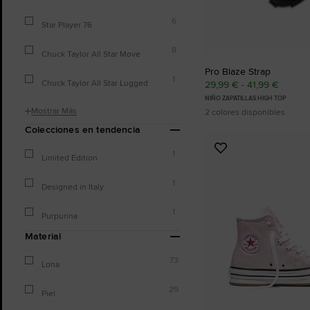
6
Star Player 76
8
Chuck Taylor All Star Move
Pro Blaze Strap
1
Chuck Taylor All Star Lugged
29,99 € - 41,99 €
NIÑO ZAPATILLAS HIGH TOP
Mostrar Más
2 colores disponibles
Colecciones en tendencia
Añadir
1
Limited Edition
a
Favoritos
1
Designed in Italy
1
Purpurina
Material
73
Lona
29
Piel