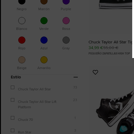
Negro
Marrón
Purple
Blanco
Verde
Rosa
Chuck Taylor All Star Ti
34,99 €
55,00 €
Rojo
Azul
Gray
PEQUEÑO ZAPATILLAS HIGH TOP
Beige
Amarillo
Añadir
Estilo
a
Favoritos
73
Chuck Taylor All Star
23
Chuck Taylor All Star Lift
Platform
1
Chuck 70
3
Run Star