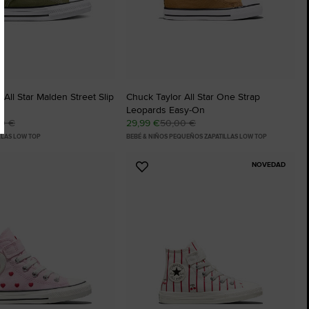
 All Star Malden Street Slip
Chuck Taylor All Star One Strap
Leopards Easy-On
00 €
29,99 €
50,00 €
LLAS LOW TOP
BEBÉ & NIÑOS PEQUEÑOS ZAPATILLAS LOW TOP
NOVEDAD
Añadir
a
os
Favoritos