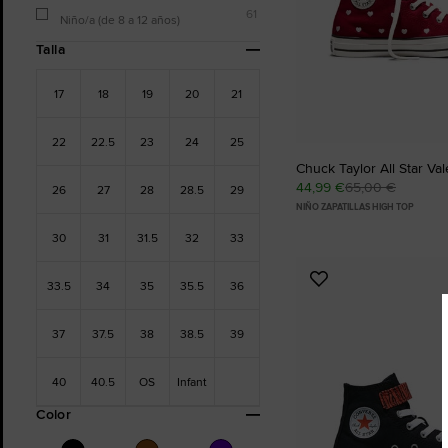
61
Niño/a (de 8 a 12 años)
Talla
17
18
19
20
21
22
22.5
23
24
25
Chuck Taylor All Star Va
44,99 €
65,00 €
26
27
28
28.5
29
NIÑO ZAPATILLAS HIGH TOP
30
31
31.5
32
33
Añadir
33.5
34
35
35.5
36
a
Favoritos
37
37.5
38
38.5
39
40
40.5
OS
Infant
Color