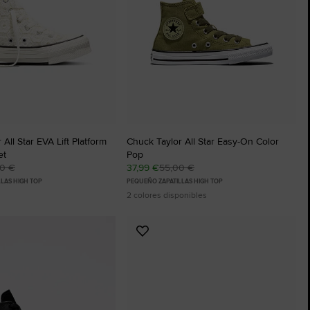
The Chuck Taylor All Star
Solo Un Zapato. Hasta Que Te Lo Pon
Comprar
All Star EVA Lift Platform
Chuck Taylor All Star Easy-On Color
et
Pop
00 €
37,99 €
55,00 €
LAS HIGH TOP
PEQUEÑO ZAPATILLAS HIGH TOP
2 colores disponibles
Añadir
a
os
Favoritos