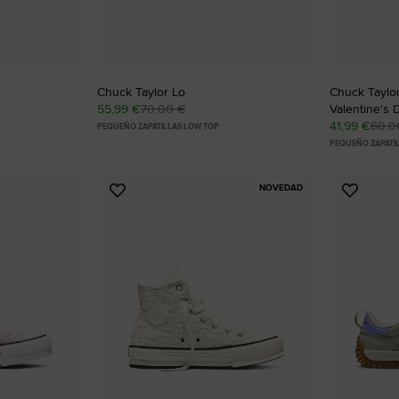
Chuck Taylor Lo
Chuck Taylor
55,99 €
70,00 €
Valentine's 
41,99 €
60,0
PEQUEÑO ZAPATILLAS LOW TOP
PEQUEÑO ZAPATIL
NOVEDAD
Añadir
Añadir
a
a
Favoritos
Favorit