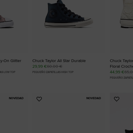
RUN STAR CRUSH
Más Atrevidas. Más Llamativas. Más Únicas.
Comprar
y-On Glitter
Chuck Taylor All Star Durable
Chuck Taylor 
29,99 €
60,00 €
Floral Croch
44,99 €
65,
LAS LOW TOP
PEQUEÑO ZAPATILLAS HIGH TOP
PEQUEÑO ZAPATIL
NOVEDAD
NOVEDAD
Añadir
Añadir
a
a
Favoritos
Favorit