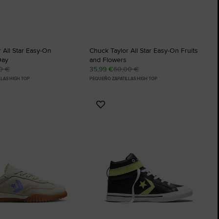
 All Star Easy-On
Chuck Taylor All Star Easy-On Fruits
Day
and Flowers
0 €
35,99 €
60,00 €
LAS HIGH TOP
PEQUEÑO ZAPATILLAS HIGH TOP
Añadir
a
os
Favoritos