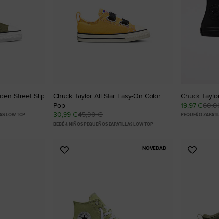
den Street Slip
Chuck Taylor All Star Easy-On Color
Chuck Taylor
Pop
19,97 €
60,0
30,99 €
45,00 €
LAS LOW TOP
PEQUEÑO ZAPATIL
BEBÉ & NIÑOS PEQUEÑOS ZAPATILLAS LOW TOP
NOVEDAD
Añadir
Añadir
a
a
Favoritos
Favorit