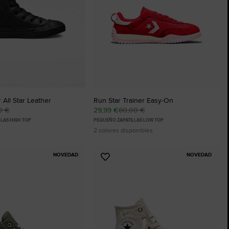
 All Star Leather
Run Star Trainer Easy-On
0 €
29,99 €
60,00 €
LAS HIGH TOP
PEQUEÑO ZAPATILLAS LOW TOP
2 colores disponibles
NOVEDAD
NOVEDAD
Añadir
a
os
Favoritos