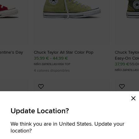
lentine's Day
Chuck Taylor All Star Color Pop
Chuck Taylor
35,99 € - 44,99 €
Easy-On Col
37,99 €
55,0
NIÑO ZAPATILLAS HIGH TOP
4 colores disponibles
NIÑO ZAPATILLAS 
Añadir
Añadir
a
a
Favoritos
Favorit
Update Location?
We think you are in United States. Update your
location?