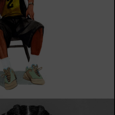
The Chuck Taylor All Star
Solo Un Zapato. Hasta Que Te Lo Pon
Comprar