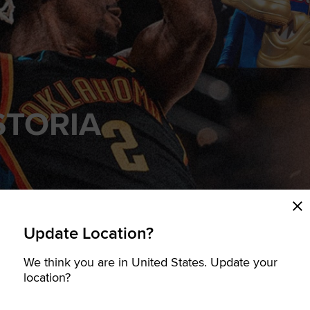
STORIA
onverse Hoops Rost
Update Location?
Una liga con un talento único.
We think you are in United States. Update your
location?