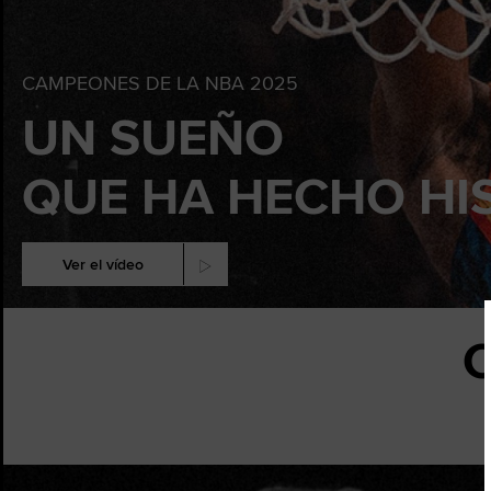
CAMPEONES DE LA NBA 2025
UN SUEÑO
QUE HA HECHO HI
Ver el vídeo
C