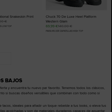
ional Snakeskin Print
Chuck 70 De Luxe Heel Platform
00 €
Western Glam
69,99 €
140,00 €
AS LOW TOP
PARA MUJER ZAPATILLAS HIGH TOP
OS BAJOS
erta y encuentra tu nuevo par favorito. Tenemos todos los clásicos,
Tanto si buscas diseños versátiles que combinan con todo como si
 tacos, ideales para añadir un toque rebelde a tus looks, o eleva tus
illas acolchadas y son de materiales duraderos capaces de aguantar