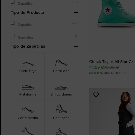
445
Zapatillas
Tipo de Producto
443
Zapatillas
2
Sandalias
Tipo de Zapatillas
Chuck Taylor All Star Ca
44,99 €
75,00 €
Corte Bajo
Corte Alto
UNISEX ZAPATILLAS HIGH TOP
Plataforma
Sin cordones
Añadir
a
Favoritos
Corte Medio
Con tacón