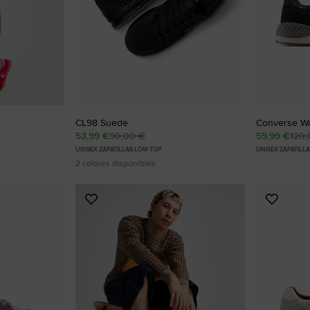
CL98 Suede
Converse Wa
53,99 €
90,00 €
59,99 €
120,
UNISEX ZAPATILLAS LOW TOP
UNISEX ZAPATILL
2 colores disponibles
Añadir
Añadir
a
a
Favoritos
Favorit