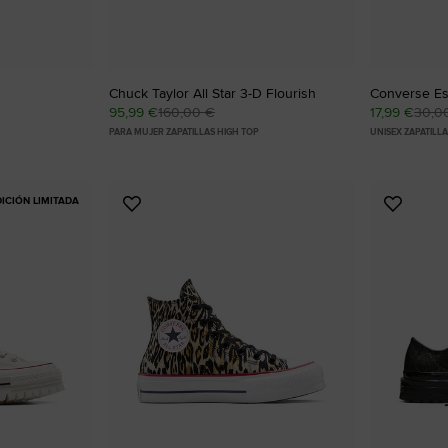
Chuck Taylor All Star 3-D Flourish
Converse Ess
95,99 €
160,00 €
17,99 €
30,0
PARA MUJER ZAPATILLAS HIGH TOP
UNISEX ZAPATILL
DICIÓN LIMITADA
Añadir
Añadir
a
a
Favoritos
Favorit