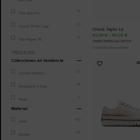
12
One Star Pro
20
Chuck 70 De Luxe
Chuck Taylor Lo
62,99 € - 90,00 €
17
Star Player 76
UNISEX ZAPATILLAS LOW TOP
3 colores disponibles
Mostrar Más
Colecciones en tendencia
E
Añadir
23
a
Limited Edition
Favoritos
14
Designed in Italy
4
Pride
Material
160
Lona
113
Suede