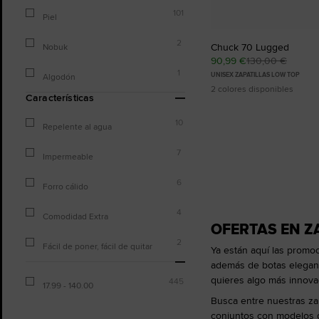
101
Piel
2
Chuck 70 Lugged
Nobuk
90,99 €
130,00 €
1
UNISEX ZAPATILLAS LOW TOP
Algodón
2 colores disponibles
Características
10
Repelente al agua
7
Impermeable
6
Forro cálido
4
Comodidad Extra
OFERTAS EN ZA
2
Fácil de poner, fácil de quitar
Ya están aquí las promoc
además de botas elegante
quieres algo más innovad
445
17.99 - 140.00
Busca entre nuestras zap
conjuntos con modelos d