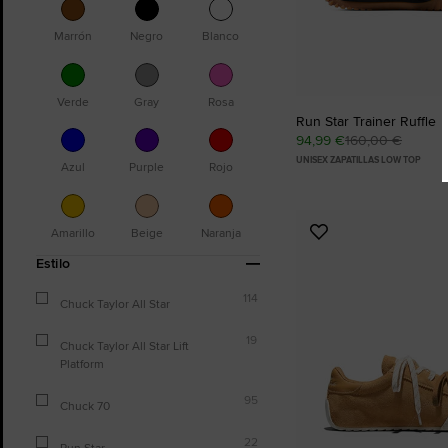
Marrón
Negro
Blanco
Verde
Gray
Rosa
Run Star Trainer Ruffle
94,99 €
160,00 €
UNISEX ZAPATILLAS LOW TOP
Azul
Purple
Rojo
Amarillo
Beige
Naranja
Añadir
a
Estilo
Favoritos
114
Chuck Taylor All Star
19
Chuck Taylor All Star Lift
Platform
95
Chuck 70
22
Run Star