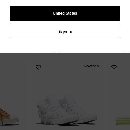
United States
España
All Star BB Shift CX
Chuck Taylo
59,99 € - 83,99 €
53,99 € - 71
UNISEX ZAPATILLAS MID TOP
UNISEX ZAPATILL
3 colores disponibles
2 colores disp
NOVEDAD
Añadir
Añadir
a
a
Favoritos
Favorit