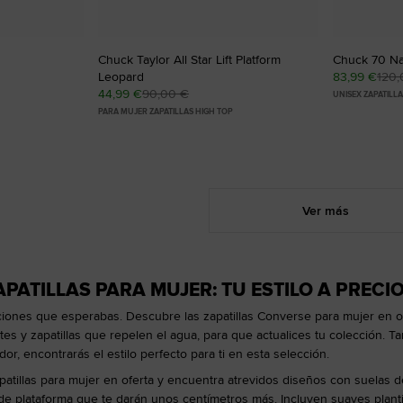
Chuck Taylor All Star Lift Platform
Chuck 70 Nat
Leopard
83,99 €
120,
44,99 €
90,00 €
UNISEX ZAPATILL
PARA MUJER ZAPATILLAS HIGH TOP
Ver más
PATILLAS PARA MUJER: TU ESTILO A PRECI
iones que esperabas. Descubre las zapatillas Converse para mujer en of
s y zapatillas que repelen el agua, para que actualices tu colección. 
or, encontrarás el estilo perfecto para ti en esta selección.
atillas para mujer en oferta y encuentra atrevidos diseños con suelas de
e plataforma que te darán unos centímetros más. Incluyen suaves plant