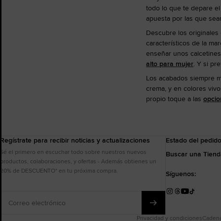
todo lo que te depare el
apuesta por las que sean
Descubre los originales 
característicos de la ma
enseñar unos calcetines
alto para mujer
. Y si pr
Los acabados siempre mar
crema, y en colores vivo
propio toque a las
opcio
Regístrate para recibir noticias y actualizaciones
Estado del pedid
Sé el primero en escuchar todo sobre nuestros nuevos
Buscar una Tien
productos, colaboraciones, y ofertas - Además obtienes un
20% de DESCUENTO* en tu próxima compra.
Síguenos:
Correo
Instagram
Threads
YouTube
TikTok
electrónico
Privacidad y condiciones
Cadena