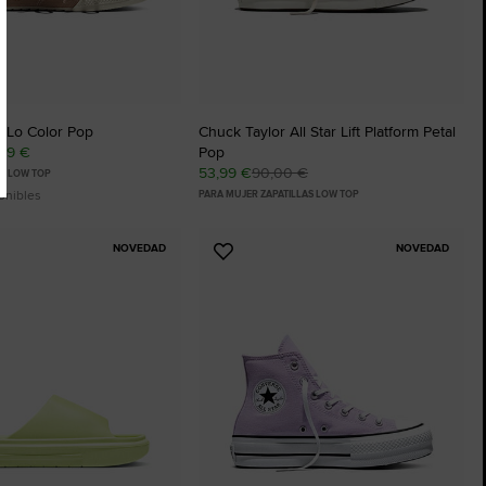
r Lo Color Pop
Chuck Taylor All Star Lift Platform Petal
,99 €
Pop
53,99 €
90,00 €
AS LOW TOP
onibles
PARA MUJER ZAPATILLAS LOW TOP
NOVEDAD
NOVEDAD
Añadir
a
os
Favoritos