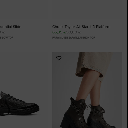
ential Slide
Chuck Taylor All Star Lift Platform
0 €
65,99 €
90,00 €
AS LOW TOP
PARA MUJER ZAPATILLAS HIGH TOP
Añadir
a
os
Favoritos