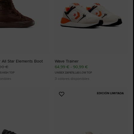
The Chuck Taylor All Star
Solo Un Zapato. Hasta Que Te Lo Pon
Comprar
 All Star Elements Boot
Wave Trainer
00 €
64,99 € - 90,99 €
AS HIGH TOP
UNISEX ZAPATILLAS LOW TOP
onibles
3 colores disponibles
EDICIÓN LIMITADA
Añadir
a
os
Favoritos