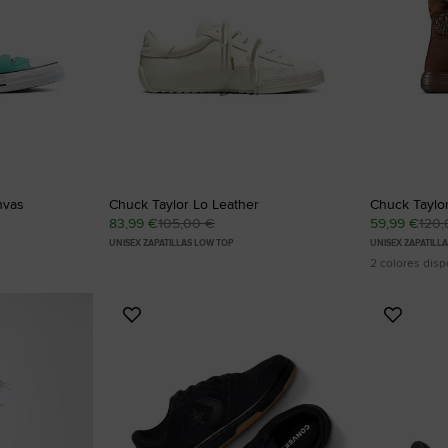
RUN STAR CRUSH
Más Atrevidas. Más Llamativas. Más Únicas.
Comprar
nvas
Chuck Taylor Lo Leather
Chuck Taylor
83,99 €
105,00 €
59,99 €
120,
UNISEX ZAPATILLAS LOW TOP
UNISEX ZAPATILL
2 colores disp
Añadir
Añadir
a
a
Favoritos
Favorit