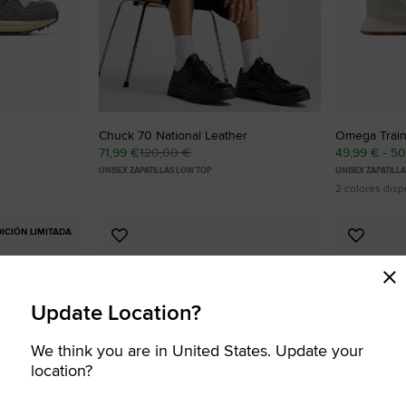
Chuck 70 National Leather
Omega Train
71,99 €
120,00 €
49,99 € - 5
UNISEX ZAPATILLAS LOW TOP
UNISEX ZAPATILL
2 colores disp
DICIÓN LIMITADA
Añadir
Añadir
a
a
Favoritos
Favorit
Update Location?
We think you are in United States. Update your
location?