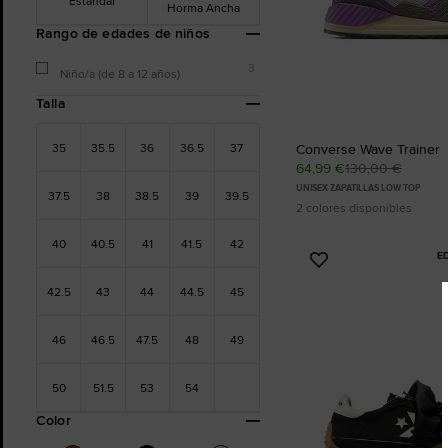
Estándar
Horma Ancha
Rango de edades de niños
3
Niño/a (de 8 a 12 años)
Talla
35
35.5
36
36.5
37
Converse Wave Trainer
64,99 €
130,00 €
UNISEX ZAPATILLAS LOW TOP
37.5
38
38.5
39
39.5
2 colores disponibles
40
40.5
41
41.5
42
E
Añadir
a
42.5
43
44
44.5
45
Favoritos
46
46.5
47.5
48
49
50
51.5
53
54
Color