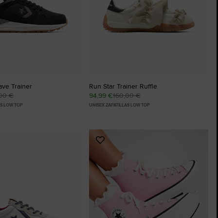
ve Trainer
Run Star Trainer Ruffle
00 €
94,99 €
160,00 €
AS LOW TOP
UNISEX ZAPATILLAS LOW TOP
Añadir
a
os
Favoritos