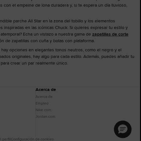
s con el empeine de lona duradera y, si te espera un día lluvioso,
dible parche All Star en la zona del tobillo y los elementos
inspiradas en las icónicas Chuck. Si quieres expresar tu estilo y
y atemporal? Echa un vistazo a nuestra gama de
zapatillas de corte
ón de zapatillas con cuña y botas con plataforma.
er hay opciones en elegantes tonos neutros, como el negro y el
mpados originales, hay algo para cada estilo. Además, puedes añadir tu
 para crear un par realmente único.
Acerca de
Acerca de
Empleo
Nike.com
Jordan.com
 perfil
Configuración de cookies