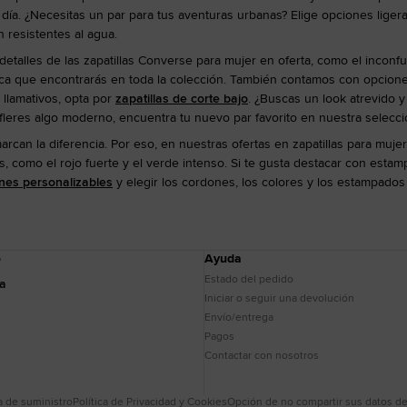
 día. ¿Necesitas un par para tus aventuras urbanas? Elige opciones ligera
 resistentes al agua.
detalles de las zapatillas Converse para mujer en oferta, como el inconfun
rca que encontrarás en toda la colección. También contamos con opciones 
 llamativos, opta por
zapatillas de corte bajo
. ¿Buscas un look atrevido 
efieres algo moderno, encuentra tu nuevo par favorito en nuestra selecci
can la diferencia. Por eso, en nuestras ofertas en zapatillas para muj
s, como el rojo fuerte y el verde intenso. Si te gusta destacar con esta
nes personalizables
y elegir los cordones, los colores y los estampados
o
Ayuda
Estado del pedido
da
Iniciar o seguir una devolución
Envío/entrega
Pagos
Contactar con nosotros
 de suministro
Política de Privacidad y Cookies
Opción de no compartir sus datos del