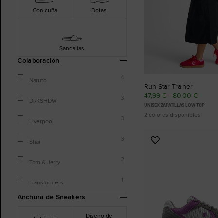
Con cuña
Botas
Sandalias
Colaboración
4
Naruto
Run Star Trainer
47,99 € - 80,00 €
3
DRKSHDW
UNISEX ZAPATILLAS LOW TOP
2 colores disponibles
3
Liverpool
3
Shai
Añadir
a
2
Favoritos
Tom & Jerry
1
Transformers
Anchura de Sneakers
Diseño de