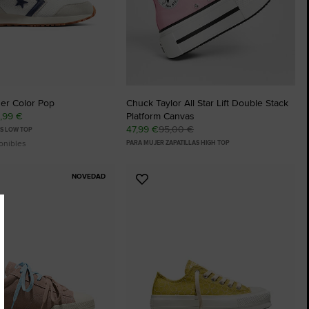
er Color Pop
Chuck Taylor All Star Lift Double Stack
0,99 €
Platform Canvas
47,99 €
95,00 €
AS LOW TOP
onibles
PARA MUJER ZAPATILLAS HIGH TOP
NOVEDAD
Añadir
a
os
Favoritos