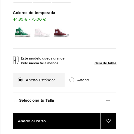
The Chuck Taylor All Star
Colores de temporada
44,99 € - 75,00 €
Solo Un Zapato. Hasta Que Te Lo Pon
Comprar
Este modelo queda grande.
Pide
media talla menos
.
Guía de tallas
Ancho Estándar
Ancho
Selecciona tu Talla
Add
Product
Añadir al carro
to
Actions
Añadir
a
cart
Favoritos