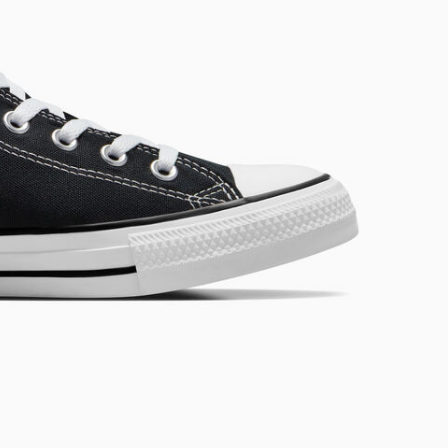
RUN STAR CRUSH
Más Atrevidas. Más Llamativas. Más Únicas.
Comprar