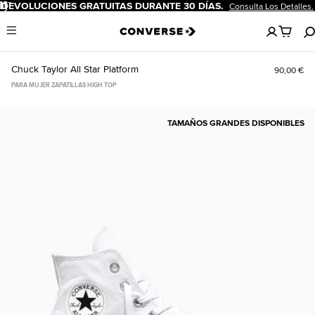
Pausar
DEVOLUCIONES GRATUITAS DURANTE 30 DÍAS.
Consulta Los Detalles.
No
Menu
hay
artículos
en
Chuck Taylor All Star Platform
90,00 €
tu
carro
PARA MUJER ZAPATILLAS HIGH TOP
TAMAÑOS GRANDES DISPONIBLES