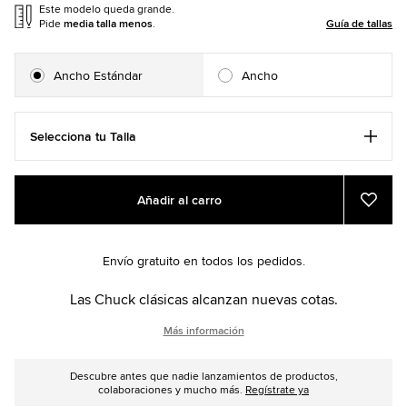
Este modelo queda grande.
Pide
media talla menos
.
Guía de tallas
Ancho Estándar
Ancho
Selecciona tu Talla
Add
Product
Añadir al carro
to
Actions
Añadi
a
cart
Favor
options
Envío gratuito en todos los pedidos.
Las Chuck clásicas alcanzan nuevas cotas.
Más información
Descubre antes que nadie lanzamientos de productos,
colaboraciones y mucho más.
Regístrate ya