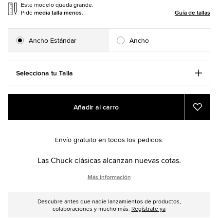
Este modelo queda grande.
Pide
media talla menos
.
Guía de tallas
Ancho Estándar
Ancho
Selecciona tu Talla
Add
Product
Añadir al carro
to
Actions
Añadi
a
cart
Favor
options
Envío gratuito en todos los pedidos.
Las Chuck clásicas alcanzan nuevas cotas.
Más información
Descubre antes que nadie lanzamientos de productos,
colaboraciones y mucho más.
Regístrate ya