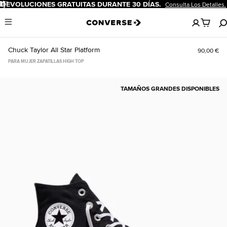
Pausar
S GRATUITAS DURANTE 30 DÍAS.
-20 
Consulta Los Detalles.
No
Menu
hay
artículos
en
Chuck Taylor All Star Platform
90,00 €
tu
carro
PARA MUJER ZAPATILLAS HIGH TOP
TAMAÑOS GRANDES DISPONIBLES