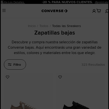
Pausar
-20 % PARA NUEVOS CLIENTES.
¡Regístrate Ahora!
No
Menu
hay
artículos
en
tu
Inicio
Todos
Todas las Sneakers
carro
Zapatillas bajas
Descubre y compra nuestra selección de zapatillas
Converse bajas. Aquí encontrarás una gran variedad de
estilos, colores y materiales entre los que elegir.
Filtro
323 Resultados
Añadir
Añadir
a
a
Favoritos
Favoritos