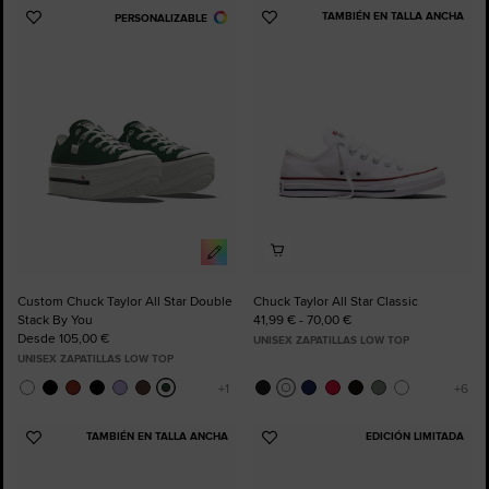
TAMBIÉN EN TALLA ANCHA
PERSONALIZABLE
Añadir
Añadir
a
a
Favoritos
Favoritos
Custom Chuck Taylor All Star Double
Chuck Taylor All Star Classic
Stack By You
41,99 € - 70,00 €
Desde 105,00 €
UNISEX ZAPATILLAS LOW TOP
UNISEX ZAPATILLAS LOW TOP
TAMBIÉN EN TALLA ANCHA
EDICIÓN LIMITADA
Añadir
Añadir
a
a
Favoritos
Favoritos