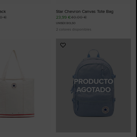
ack
Star Chevron Canvas Tote Bag
00 €
23,99 €
40,00 €
UNISEX BOLSO
2 colores disponibles
Añadir
a
os
Favoritos
PRODUCTO
AGOTADO