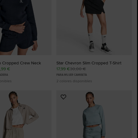
The Chuck Taylor All Star
Solo Un Zapato. Hasta Que Te Lo Pon
Comprar
n Cropped Crew Neck
Star Chevron Slim Cropped T-Shirt
8,99 €
17,99 €
30,00 €
ADERA
PARA MUJER CAMISETA
onibles
2 colores disponibles
Añadir
a
os
Favoritos