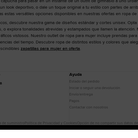
capucha para pasar en un instante de un outfit de gimnasio a uno urba
un look deportivo, o dale un toque original a tu estilo con partes de ar
estas versátiles opciones disponibles en nuestras ofertas en ropa de mu
cos, descubre nuestra gama de diseños estándar y cortes unisex. Opta po
, o explora tonalidades atrevidas y estampados que llamen la atención. 
ráficos vistosos. Nuestro outlet de ropa para mujer incluye prendas para
mencias del tiempo. Descubre ropa de distintos estilos y colores que ale
escindibles
zapatillas para mujer en oferta
.
o
Ayuda
Estado del pedido
da
Iniciar o seguir una devolución
Envío/entrega
Pagos
Contactar con nosotros
 de suministro
Política de Privacidad y Cookies
Opción de no compartir sus datos del