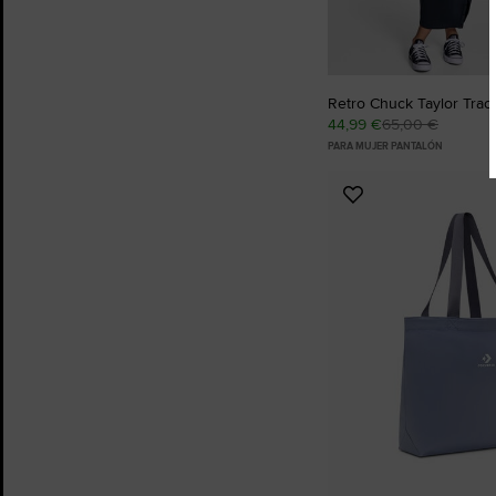
Retro Chuck Taylor Track
44,99 €
65,00 €
PARA MUJER PANTALÓN
Añadir
a
Favoritos