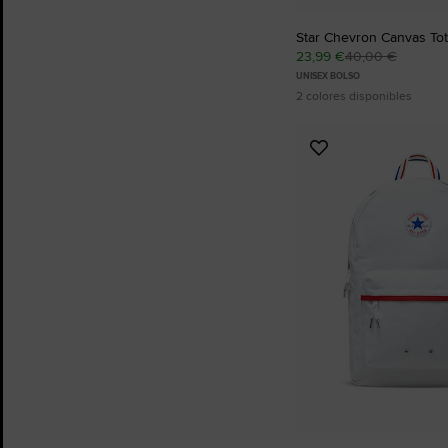
Star Chevron Canvas To
23,99 €
40,00 €
UNISEX BOLSO
2 colores disponibles
Añadir
a
Favoritos