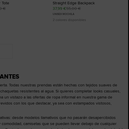
 Tote
Straight Edge Backpack
0 €
37,99 €
55,00 €
UNISEX MOCHILA
2 colores disponibles
GANTES
ferta. Todas nuestras prendas están hechas con tejidos suaves de
chaquetas resistentes al agua. Si quieres completar looks casuales,
un vistazo a las ofertas de ropa informal en nuestra gama de
revidos con los que destacar, ya sea con estampados vistosos,
rnativas: desde modelos llamativos que no pasarán desapercibidos
 comodidad, camisetas que se pueden llevar debajo de cualquier