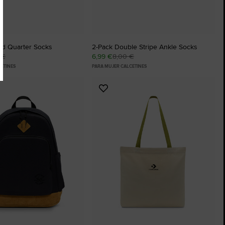
ed Quarter Socks
2-Pack Double Stripe Ankle Socks
 €
6,99 €
8,00 €
ETINES
PARA MUJER CALCETINES
Añadir
a
os
Favoritos