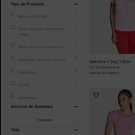
Tipo de Producto
7
Bolsas y mochilas
5
Partes de abajo y pantalones
cortos
4
Partes de arriba y camisetas
4
Sudaderas con y sin capucha
Valentine's Day T-Shirt
23,99 €
40,00 €
2
Calcetines
PARA MUJER CAMISETA
2
Gorros
1
Añadir
Chaquetas
a
Anchura de Sneakers
Favoritos
Estándar
Talla