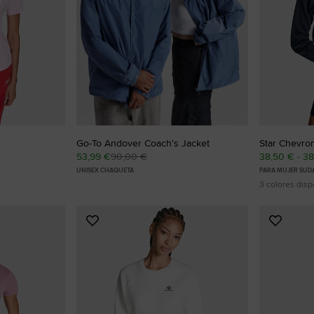
RUN STAR CRUSH
Más Atrevidas. Más Llamativas. Más Únicas.
Comprar
Go-To Andover Coach's Jacket
Star Chevro
53,99 €
90,00 €
38,50 € - 3
UNISEX CHAQUETA
PARA MUJER SUD
3 colores disp
Añadir
Añadir
a
a
Favoritos
Favorit