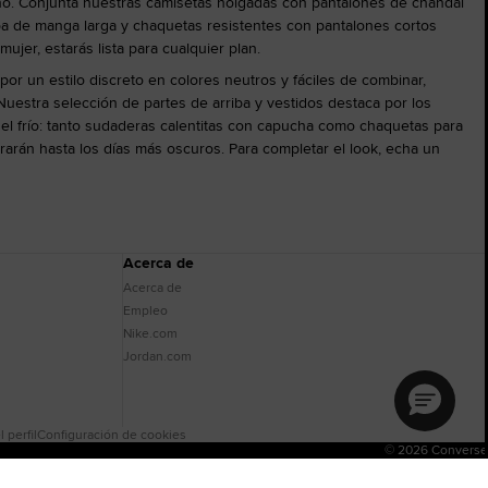
no. Conjunta nuestras camisetas holgadas con pantalones de chándal
riba de manga larga y chaquetas resistentes con pantalones cortos
jer, estarás lista para cualquier plan.
r un estilo discreto en colores neutros y fáciles de combinar,
Nuestra selección de partes de arriba y vestidos destaca por los
 el frío: tanto sudaderas calentitas con capucha como chaquetas para
grarán hasta los días más oscuros. Para completar el look, echa un
Acerca de
Acerca de
Empleo
Nike.com
Jordan.com
 perfil
Configuración de cookies
© 2026 Converse