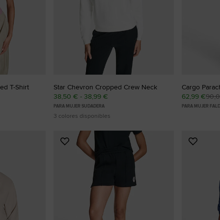
ed T-Shirt
Star Chevron Cropped Crew Neck
Cargo Parach
38,50 € - 38,99 €
62,99 €
90,
PARA MUJER SUDADERA
PARA MUJER FAL
3 colores disponibles
Añadir
Añadir
a
a
Favoritos
Favorit