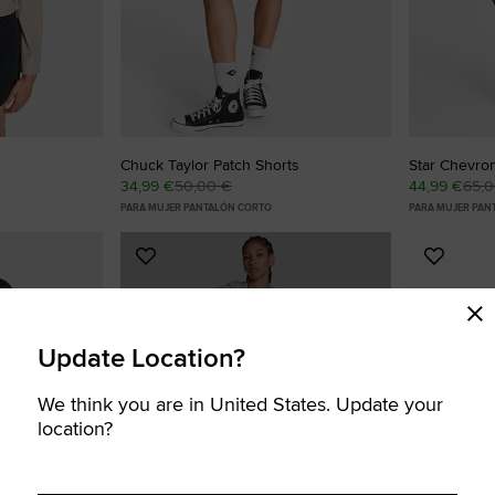
Chuck Taylor Patch Shorts
Star Chevro
34,99 €
50,00 €
44,99 €
65,
PARA MUJER PANTALÓN CORTO
PARA MUJER PAN
Añadir
Añadir
a
a
Favoritos
Favorit
Update Location?
PRODUCTO
We think you are in United States. Update your
AGOTADO
location?