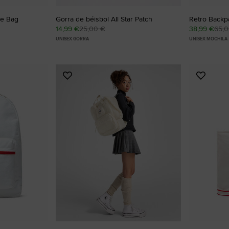
te Bag
Gorra de béisbol All Star Patch
Retro Backp
14,99 €
25,00 €
38,99 €
65,
UNISEX GORRA
UNISEX MOCHILA
Añadir
Añadir
a
a
Favoritos
Favorit