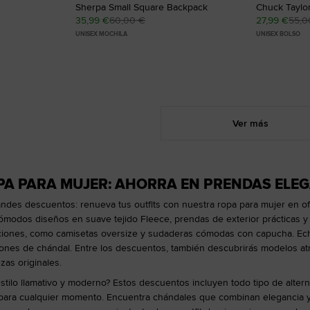
Sherpa Small Square Backpack
Chuck Taylor
35,99 €
60,00 €
27,99 €
55,0
UNISEX MOCHILA
UNISEX BOLSO
Ver más
PA PARA MUJER: AHORRA EN PRENDAS ELE
randes descuentos: renueva tus outfits con nuestra ropa para mujer en o
cómodos diseños en suave tejido Fleece, prendas de exterior prácticas y 
nes, como camisetas oversize y sudaderas cómodas con capucha. Echa 
alones de chándal. Entre los descuentos, también descubrirás modelos at
zas originales.
estilo llamativo y moderno? Estos descuentos incluyen todo tipo de alte
para cualquier momento. Encuentra chándales que combinan elegancia y