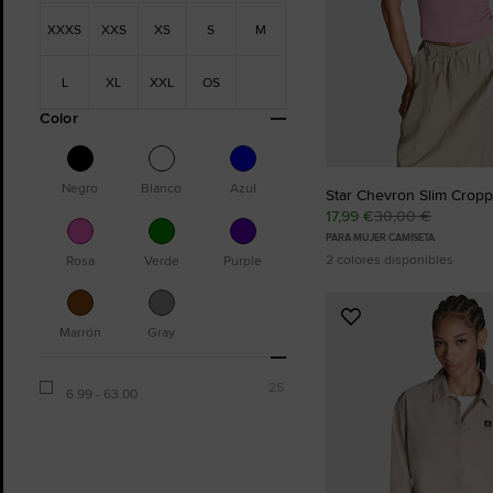
XXXS
XXS
XS
S
M
L
XL
XXL
OS
Color
Negro
Blanco
Azul
Star Chevron Slim Cropp
17,99 €
30,00 €
PARA MUJER CAMISETA
2 colores disponibles
Rosa
Verde
Purple
Añadir
Marrón
Gray
a
Favoritos
25
6.99 - 63.00