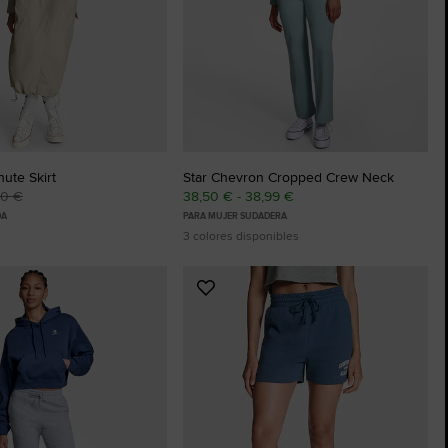
ute Skirt
Star Chevron Cropped Crew Neck
00 €
38,50 € - 38,99 €
DA
PARA MUJER SUDADERA
3 colores disponibles
Añadir
a
os
Favoritos