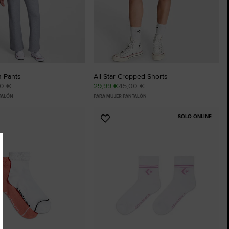
n Pants
All Star Cropped Shorts
00 €
29,99 €
45,00 €
TALÓN
PARA MUJER PANTALÓN
SOLO ONLINE
Añadir
a
os
Favoritos