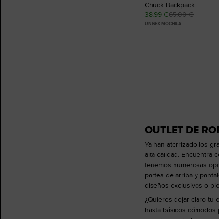
Chuck Backpack
38,99 €
65,00 €
UNISEX MOCHILA
OUTLET DE RO
Ya han aterrizado los g
alta calidad. Encuentra 
tenemos numerosas opcio
partes de arriba y pant
diseños exclusivos o pie
¿Quieres dejar claro tu 
hasta básicos cómodos 