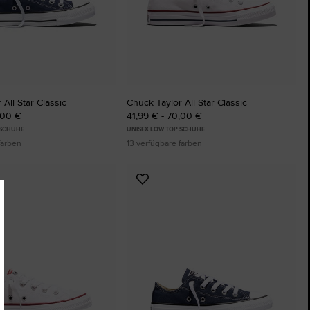
The Chuck Taylor All Star
Nur Ein Schuh. Bis Du Ihn Trägst.
Kaufen
All Star Classic
Chuck Taylor All Star Classic
,00 €
41,99 € - 70,00 €
 SCHUHE
UNISEX LOW TOP SCHUHE
farben
13 verfügbare farben
Zu
ten
Favoriten
ügen
hinzufügen