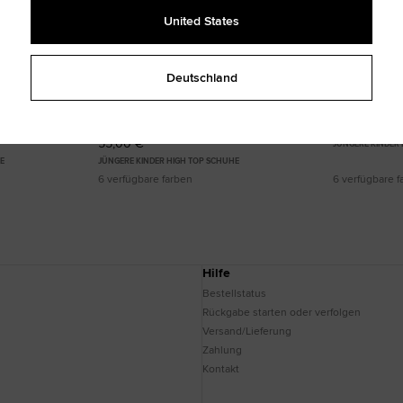
United States
Deutschland
ssic für
Chuck Taylor All Star Classic für
Chuck Taylor 
iche
Kleinkinder und Jugendliche
50,00 €
55,00 €
JÜNGERE KINDER
E
JÜNGERE KINDER HIGH TOP SCHUHE
6 verfügbare farben
6 verfügbare f
Hilfe
Bestellstatus
Rückgabe starten oder verfolgen
Versand/Lieferung
Zahlung
Kontakt