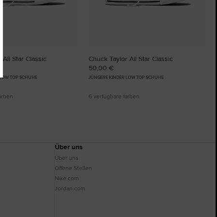
All Star Classic
Chuck Taylor All Star Classic
50,00 €
 LOW TOP SCHUHE
JÜNGERE KINDER LOW TOP SCHUHE
arben
6 verfügbare farben
Über uns
Über uns
Offene Stellen
Nike.com
Jordan.com