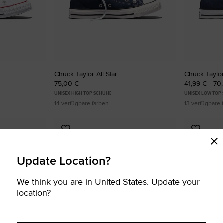
RUN STAR CRUSH
Auffälliger. Mutiger. Mehr Du Selbst.
Shoppen
Chuck Taylor All Star
Chuck Taylor 
75,00 €
41,99 € - 70
UNISEX HIGH TOP SCHUHE
UNISEX LOW TOP
14 verfügbare farben
13 verfügbare 
Zu
Zu
Favoriten
Favori
hinzufügen
hinzuf
Update Location?
We think you are in United States. Update your
location?