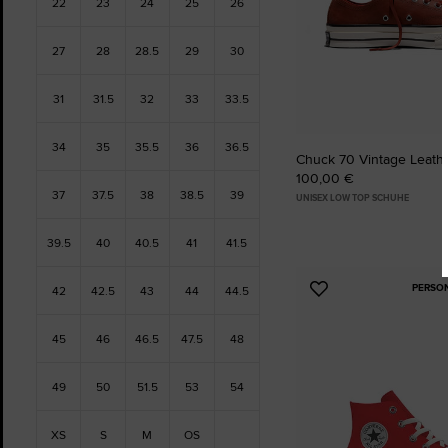
22
23
24
25
26
27
28
28.5
29
30
31
31.5
32
33
33.5
34
35
35.5
36
36.5
Chuck 70 Vintage Leath
100,00 €
37
37.5
38
38.5
39
UNISEX LOW TOP SCHUHE
39.5
40
40.5
41
41.5
PERSO
42
42.5
43
44
44.5
Zu
Favoriten
hinzufügen
45
46
46.5
47.5
48
49
50
51.5
53
54
XS
S
M
OS