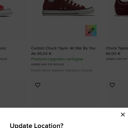
ssic
Custom Chuck Taylor All Star By You
Chuck Taylo
Ab 95,00 €
90,00 €
Premium-Upgrades verfügbar
CHUHE
UNISEX LOW TOP
UNISEX HIGH TOP SCHUHE
Erstell deine eigenen Signature-Chucks
Zu
Zu
Favoriten
Favori
hinzufügen
hinzuf
Update Location?