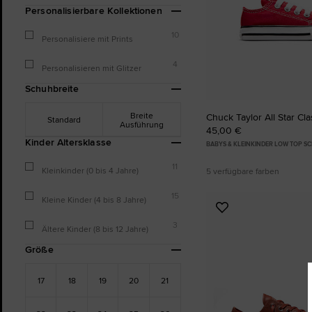
Personalisierbare Kollektionen
10
Personalisiere mit Prints
4
Personalisieren mit Glitzer
Schuhbreite
Breite
Chuck Taylor All Star Cla
Standard
Ausführung
45,00 €
Kinder Altersklasse
BABYS & KLEINKINDER LOW TOP S
11
Kleinkinder (0 bis 4 Jahre)
5 verfügbare farben
15
Kleine Kinder (4 bis 8 Jahre)
Zu
Favoriten
3
Ältere Kinder (8 bis 12 Jahre)
hinzufügen
Größe
17
18
19
20
21