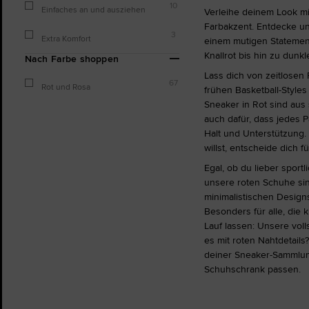
10
Einfaches an und ausziehen
Verleihe deinem Look mi
Farbakzent. Entdecke un
3
Extra Komfort
einem mutigen Statement
Knallrot bis hin zu dunk
Nach Farbe shoppen
Lass dich von zeitlosen
67
Rot und Rosa
frühen Basketball-Styles
Sneaker in Rot sind aus 
auch dafür, dass jedes P
Halt und Unterstützung
willst, entscheide dich f
Egal, ob du lieber spor
unsere roten Schuhe sind
minimalistischen Designs,
Besonders für alle, die k
Lauf lassen: Unsere vol
es mit roten Nahtdetails
deiner Sneaker-Sammlung
Schuhschrank passen.