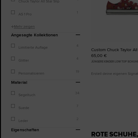
Chuck Taylor All Star Slip
1
AS 1 Pro
Mehr zeigen
Angesagte Kollektionen
4
Limitierte Auflage
Custom Chuck Taylor All
65,00 €
4
Glitter
JÜNGERE KINDER LOW TOP SCHUH
19
Personalisieren
Erstell deine eigenen Sign
Material
34
Segeltuch
7
Suede
2
Leder
Eigenschaften
ROTE SCHUHE,