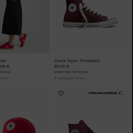
The Chuck Taylor All Star
Nur Ein Schuh. Bis Du Ihn Trägst.
Kaufen
iner
Chuck Taylor Throwback
0,00 €
85,00 €
 SCHUHE
UNISEX HIGH TOP SCHUHE
arben
8 verfügbare farben
PERSONALISIERBAR
Zu
ten
Favoriten
ügen
hinzufügen