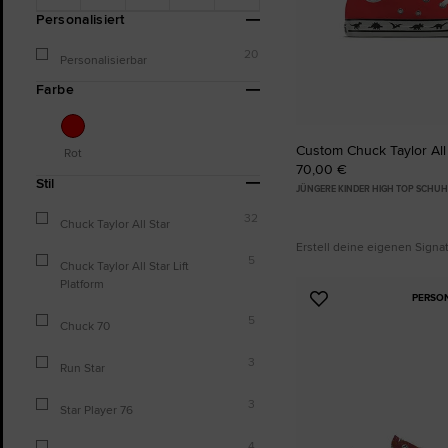
Personalisiert
20
Personalisierbar
Farbe
Custom Chuck Taylor All
Rot
70,00 €
Stil
JÜNGERE KINDER HIGH TOP SCHUH
32
Chuck Taylor All Star
Erstell deine eigenen Sign
5
Chuck Taylor All Star Lift
Platform
PERSO
Zu
5
Favoriten
Chuck 70
hinzufügen
3
Run Star
3
Star Player 76
4