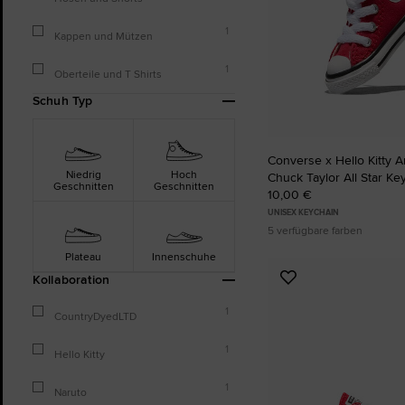
1
Kappen und Mützen
1
Oberteile und T Shirts
Schuh Typ
Converse x Hello Kitty 
Niedrig
Hoch
Chuck Taylor All Star Ke
Geschnitten
Geschnitten
10,00 €
UNISEX KEYCHAIN
5 verfügbare farben
Plateau
Innenschuhe
Kollaboration
Zu
Favoriten
1
CountryDyedLTD
hinzufügen
1
Hello Kitty
1
Naruto