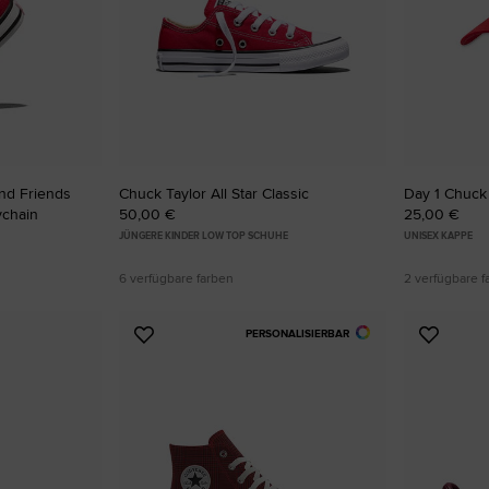
And Friends
Chuck Taylor All Star Classic
Day 1 Chuck
ychain
50,00 €
25,00 €
JÜNGERE KINDER LOW TOP SCHUHE
UNISEX KAPPE
6 verfügbare farben
2 verfügbare f
PERSONALISIERBAR
Zu
Zu
Favoriten
Favori
hinzufügen
hinzuf