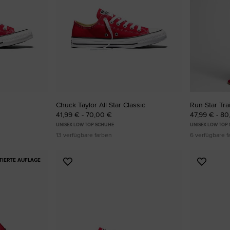
RUN STAR CRUSH
Auffälliger. Mutiger. Mehr Du Selbst.
Shoppen
Chuck Taylor All Star Classic
Run Star Tra
41,99 € - 70,00 €
47,99 € - 8
UNISEX LOW TOP SCHUHE
UNISEX LOW TOP
13 verfügbare farben
6 verfügbare f
ITIERTE AUFLAGE
Zu
Zu
Favoriten
Favori
hinzufügen
hinzuf