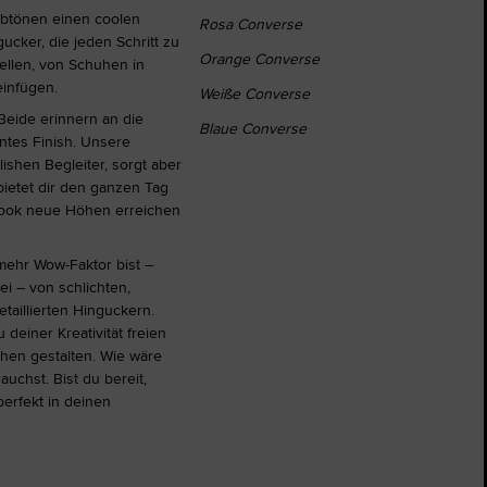
rbtönen einen coolen
Rosa Converse
cker, die jeden Schritt zu
Orange Converse
ellen, von Schuhen in
einfügen.
Weiße Converse
 Beide erinnern an die
Blaue Converse
untes Finish. Unsere
ishen Begleiter, sorgt aber
bietet dir den ganzen Tag
Look neue Höhen erreichen
 mehr Wow-Faktor bist –
i – von schlichten,
etaillierten Hinguckern.
 deiner Kreativität freien
chen gestalten. Wie wäre
auchst. Bist du bereit,
erfekt in deinen