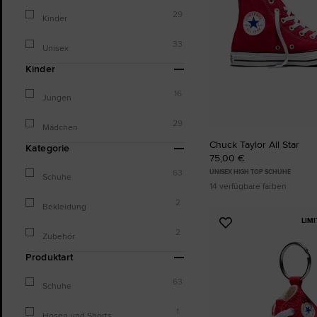
29
Kinder
33
Unisex
Kinder
16
Jungen
29
Mädchen
Chuck Taylor All Star
Kategorie
75,00 €
63
UNISEX HIGH TOP SCHUHE
Schuhe
14 verfügbare farben
2
Bekleidung
LIM
Zu
2
Zubehör
Favoriten
hinzufügen
Produktart
63
Schuhe
1
Hosen und Shorts