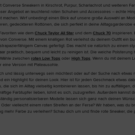
t Converse Sneakern in Kirschrot, Purpur, Scharlachrot und weiteren Fa
ser Angebot an leuchtend roten Schuhen und Accessoires – echte Hingu
 machen. Wirf unbedingt einen Blick auf unsere große Auswahl an Mod
leren, gedeckteren Rottönen, die sich perfekt in deine Alltagsgarderobe 
 Favoriten wie dem
Chuck Taylor All Star
und dem
Chuck 70
inspirieren.
 von Converse. Mit einem knalligen Rot verleihst du deinem Outfit ein b
strapazierfähigem Canvas gefertigt. Das macht sie natürlich zu einem styl
aar praktisch, bequem und leicht zu reinigen ist. Die weiche Polsterung 
. Wähle zwischen
roten Low Tops
oder
High Tops
. Wenn du mit deinem 
ür eine Version mit Plateausohle.
tlich und lässig unterwegs sein möchtest oder auf der Suche nach etwas
 ein Highlight für deinen Look. Hier ist für jeden Geschmack etwas dabe
 die sich im Alltag vielseitig kombinieren lassen, bis hin zu auffälligen, d
räftige Farbtupfer lieben, lohnt es sich, zuzugreifen. Außerdem kannst du
lständig personalisierbaren Modelle lassen sich ganz nach deinen Wüns
? Oder vielleicht einem roten Streifen an der Ferse? Wir haben, was du br
 mehr Farbe zu verleihen? Schau dich um und finde rote Sneaker, die p