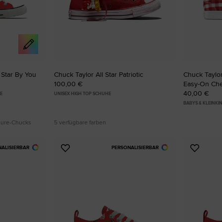
 Star By You
Chuck Taylor All Star Patriotic
Chuck Taylor
100,00 €
Easy-On Ch
40,00 €
E
UNISEX HIGH TOP SCHUHE
BABYS & KLEINK
ature-Chucks
5 verfügbare farben
NALISIERBAR
PERSONALISIERBAR
Zu
Zu
Favoriten
Favori
hinzufügen
hinzuf