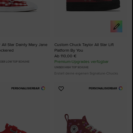
 All Star Dainty Mary Jane
Custom Chuck Taylor All Star Lift
eckered
Platform By You
Ab 110,00 €
Premium-Upgrades verfügbar
INDER LOW TOP SCHUHE
UNISEX HIGH TOP SCHUHE
Erstell deine eigenen Signature-Chucks
PERSONALISIERBAR
PERSONALISIERBAR
Zu
ten
Favoriten
ügen
hinzufügen