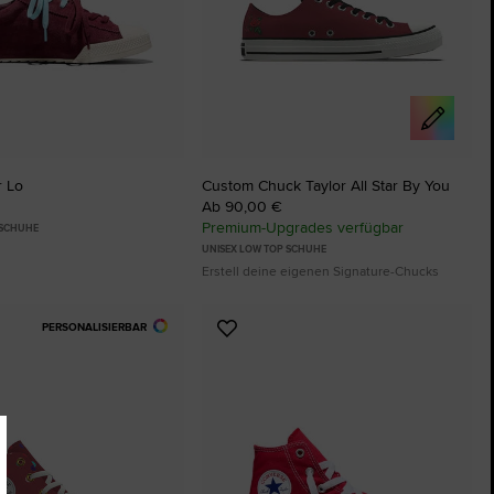
r Lo
Custom Chuck Taylor All Star By You
Ab 90,00 €
Premium-Upgrades verfügbar
 SCHUHE
UNISEX LOW TOP SCHUHE
Erstell deine eigenen Signature-Chucks
PERSONALISIERBAR
Zu
ten
Favoriten
ügen
hinzufügen