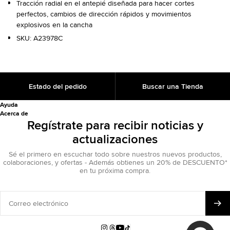
Tracción radial en el antepié diseñada para hacer cortes
perfectos, cambios de dirección rápidos y movimientos
explosivos en la cancha
SKU:
A23978C
Estado del pedido
Buscar una Tienda
Ayuda
Acerca de
Regístrate para recibir noticias y
actualizaciones
Sé el primero en escuchar todo sobre nuestros nuevos productos,
colaboraciones, y ofertas - Además obtienes un 20% de DESCUENTO*
en tu próxima compra.
Correo
electrónico