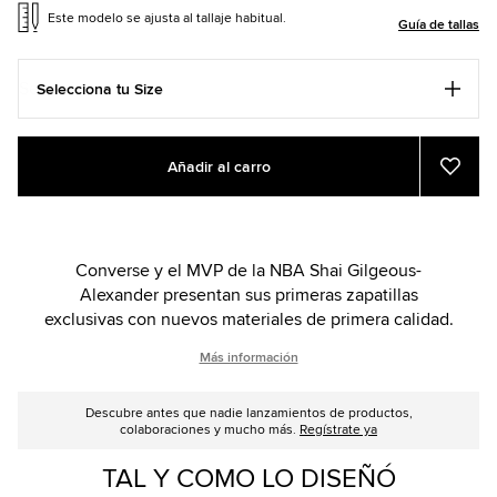
Este modelo se ajusta al tallaje habitual.
Guía de tallas
Selecciona tu Size
Add
Product
Añadir al carro
to
Actions
Añadi
a
cart
Favor
options
Converse y el MVP de la NBA Shai Gilgeous-
Alexander presentan sus primeras zapatillas
exclusivas con nuevos materiales de primera calidad.
Más información
Descubre antes que nadie lanzamientos de productos,
colaboraciones y mucho más.
Regístrate ya
TAL Y COMO LO DISEÑÓ