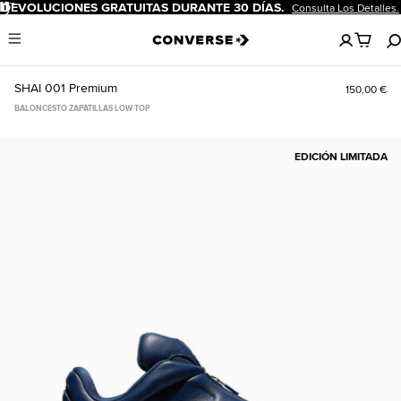
Pausar
DEVOLUCIONES GRATUITAS DURANTE 30 DÍAS.
Consulta Los Detalles.
No
Menu
hay
artículos
en
SHAI 001 Premium
150,00 €
tu
carro
BALONCESTO ZAPATILLAS LOW TOP
EDICIÓN LIMITADA