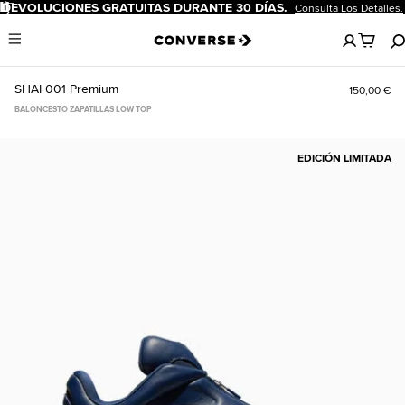
Pausar
DEVOLUCIONES GRATUITAS DURANTE 30 DÍAS.
Consulta Los Detalles.
No
Menu
hay
artículos
en
SHAI 001 Premium
150,00 €
tu
carro
BALONCESTO ZAPATILLAS LOW TOP
EDICIÓN LIMITADA