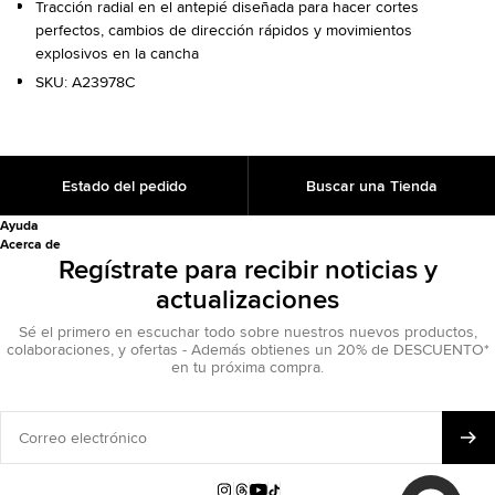
Tracción radial en el antepié diseñada para hacer cortes
perfectos, cambios de dirección rápidos y movimientos
explosivos en la cancha
SKU:
A23978C
Estado del pedido
Buscar una Tienda
Ayuda
Acerca de
Regístrate para recibir noticias y
actualizaciones
Sé el primero en escuchar todo sobre nuestros nuevos productos,
colaboraciones, y ofertas - Además obtienes un 20% de DESCUENTO*
en tu próxima compra.
Correo
electrónico