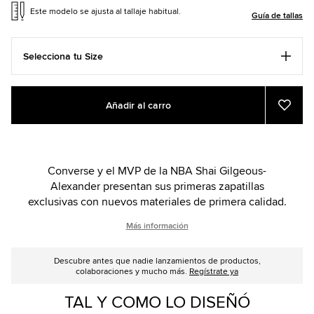
Este modelo se ajusta al tallaje habitual.
Guía de tallas
Selecciona tu Size
Add
Product
Añadir al carro
to
Actions
Añadi
a
cart
Favor
options
Converse y el MVP de la NBA Shai Gilgeous-
Alexander presentan sus primeras zapatillas
exclusivas con nuevos materiales de primera calidad.
Más información
Descubre antes que nadie lanzamientos de productos,
colaboraciones y mucho más.
Regístrate ya
TAL Y COMO LO DISEÑÓ