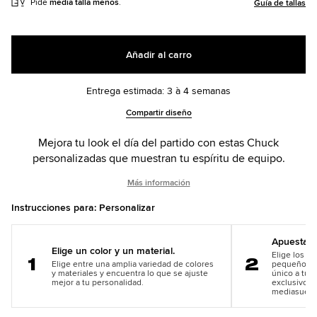
Pide
media talla menos
.
Guía de tallas
Añadir al carro
Entrega estimada: 3 à 4 semanas
Add
Product
Compartir diseño
to
Actions
cart
Mejora tu look el día del partido con estas Chuck
options
personalizadas que muestran tu espíritu de equipo.
Más información
Instrucciones para: Personalizar
Apuesta po
Elige un color y un material.
Elige los co
Elige entre una amplia variedad de colores
pequeños de
Paso
Paso
y materiales y encuentra lo que se ajuste
único a tu 
1
2
mejor a tu personalidad.
exclusivos e
mediasuela