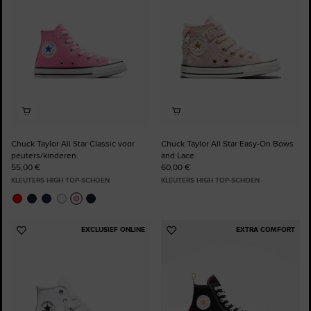
favorieten
favorieten
Chuck Taylor All Star Classic voor
Chuck Taylor All Star Easy-On Bows
peuters/kinderen
and Lace
55,00 €
60,00 €
KLEUTERS HIGH TOP-SCHOEN
KLEUTERS HIGH TOP-SCHOEN
EXCLUSIEF ONLINE
EXTRA COMFORT
Voeg
Voeg
toe
toe
aan
aan
favorieten
favorieten