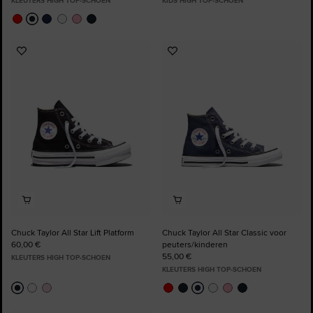
KLEUTERS HIGH TOP-SCHOEN
KIDS HIGH TOP-SCHOEN
Voeg
Voeg
toe
toe
aan
aan
favorieten
favorieten
Chuck Taylor All Star Lift Platform
Chuck Taylor All Star Classic voor
60,00 €
peuters/kinderen
55,00 €
KLEUTERS HIGH TOP-SCHOEN
KLEUTERS HIGH TOP-SCHOEN