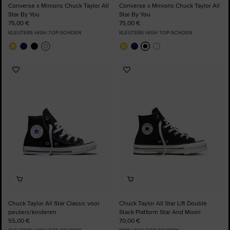
Converse x Minions Chuck Taylor All
Converse x Minions Chuck Taylor All
Star By You
Star By You
75,00 €
75,00 €
KLEUTERS HIGH TOP-SCHOEN
KLEUTERS HIGH TOP-SCHOEN
Voeg
Voeg
toe
toe
aan
aan
favorieten
favorieten
Chuck Taylor All Star Classic voor
Chuck Taylor All Star Lift Double
peuters/kinderen
Stack Platform Star And Moon
55,00 €
70,00 €