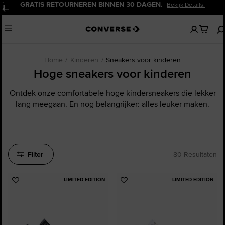
20% KORTING VOOR NIEUWE KLANTEN.
Meld Je Nu Aan!
Pauzeren
Geen
Menu
artikelen
in
je
winkelw
Home
Kinderen
Sneakers voor kinderen
Hoge sneakers voor kinderen
Ontdek onze comfortabele hoge kindersneakers die lekker
lang meegaan. En nog belangrijker: alles leuker maken.
Filter
80 Resultaten
LIMITED EDITION
LIMITED EDITION
Voeg
Voeg
toe
toe
aan
aan
favorieten
favorieten