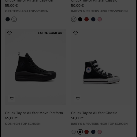
Chuck Taylor All Star Easy-On
Chuck Taylor All Star Classic
55,00 €
50,00 €
KLEUTERS HIGH TOP-SCHOEN
BABY’S & PEUTERS HIGH TOP-SCHOEN
EXTRA COMFORT
Voeg
Voeg
toe
toe
aan
aan
favorieten
favorieten
Chuck Taylor All Star Move Platform
Chuck Taylor All Star Classic
65,00 €
50,00 €
KIDS HIGH TOP-SCHOEN
BABY’S & PEUTERS HIGH TOP-SCHOEN