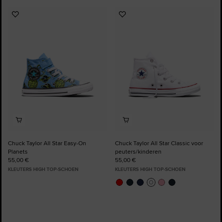
Voeg
Voeg
toe
toe
aan
aan
favorieten
favorieten
Chuck Taylor All Star Easy-On
Chuck Taylor All Star Classic voor
Planets
peuters/kinderen
55,00 €
55,00 €
KLEUTERS HIGH TOP-SCHOEN
KLEUTERS HIGH TOP-SCHOEN