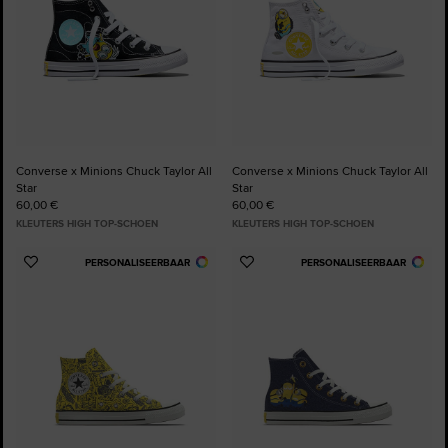
Converse x Minions Chuck Taylor All
Converse x Minions Chuck Taylor All
Star
Star
60,00 €
60,00 €
KLEUTERS HIGH TOP-SCHOEN
KLEUTERS HIGH TOP-SCHOEN
PERSONALISEERBAAR
PERSONALISEERBAAR
Voeg
Voeg
toe
toe
aan
aan
favorieten
favorieten