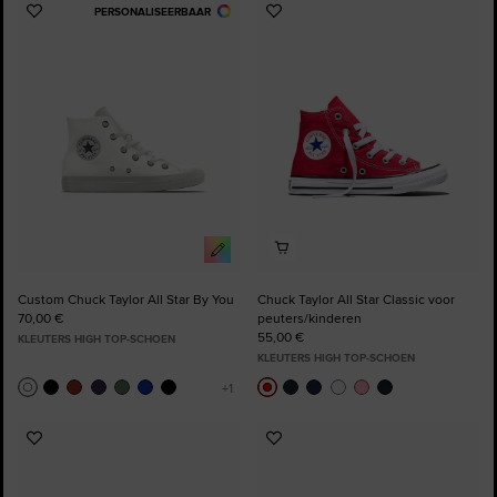
PERSONALISEERBAAR
Voeg
Voeg
toe
toe
aan
aan
favorieten
favorieten
Custom Chuck Taylor All Star By You
Chuck Taylor All Star Classic voor
70,00 €
peuters/kinderen
55,00 €
KLEUTERS HIGH TOP-SCHOEN
KLEUTERS HIGH TOP-SCHOEN
Voeg
Voeg
toe
toe
aan
aan