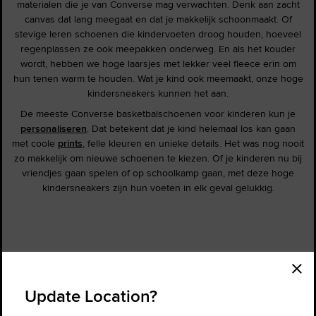
materialen die je van Converse mag verwachten. Denk aan zacht
canvas dat lang meegaat en dat je makkelijk schoonmaakt. Of
stevige leren schoenen die kindervoeten droog houden, hoeveel
regenplassen ze ook meepakken onderweg. En als het kouder
wordt, hebben we hoge laarsjes met lekker veel fleece erin om
hun tenen warm te houden. Wat je kind ook meemaakt, onze hoge
kindersneakers kunnen het aan.
De meeste Converse basketbalschoenen voor kinderen kun je
personaliseren
. Dat betekent dat je kind helemaal los kan gaan
met coole
prints
, felle kleuren en unieke details. Het was nog nooit
zo makkelijk om nieuwe schoenen te kiezen. Of je kinderen nu bij
vriendjes gaan spelen of op schoolkamp gaan, met deze hoge
kindersneakers zijn hun voeten in elk geval gelukkig.
Bestelstatus
Zoek Een Store
Update Location?
Help FAQ
Info