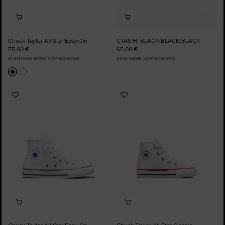
Chuck Taylor All Star Easy-On
CTAS HI BLACK/BLACK/BLACK
55,00 €
65,00 €
KLEUTERS HIGH TOP-SCHOEN
KIDS HIGH TOP-SCHOEN
Voeg
Voeg
toe
toe
aan
aan
favorieten
favorieten