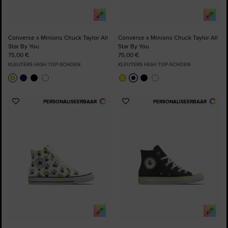
Converse x Minions Chuck Taylor All
Converse x Minions Chuck Taylor All
Star By You
Star By You
75,00 €
75,00 €
KLEUTERS HIGH TOP-SCHOEN
KLEUTERS HIGH TOP-SCHOEN
PERSONALISEERBAAR
PERSONALISEERBAAR
Voeg
Voeg
toe
toe
aan
aan
favorieten
favorieten