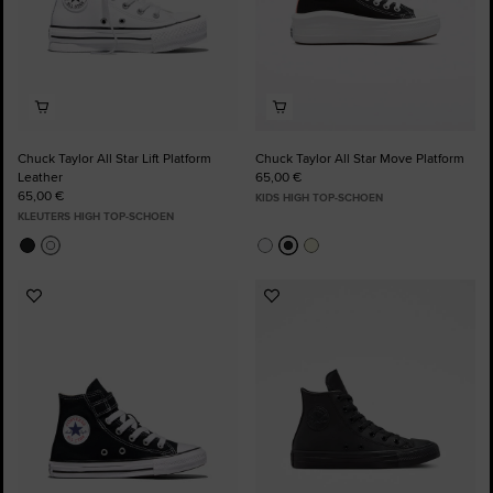
Chuck Taylor All Star Lift Platform
Chuck Taylor All Star Move Platform
Leather
65,00 €
65,00 €
KIDS HIGH TOP-SCHOEN
KLEUTERS HIGH TOP-SCHOEN
Voeg
Voeg
toe
toe
aan
aan
favorieten
favorieten