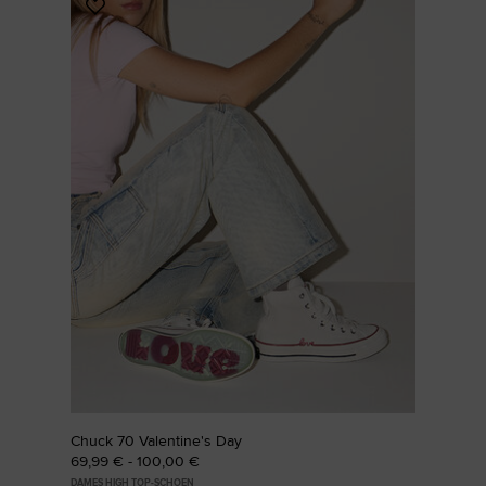
Voeg
toe
aan
favorieten
Chuck 70 Valentine's Day
69,99 € - 100,00 €
DAMES HIGH TOP-SCHOEN