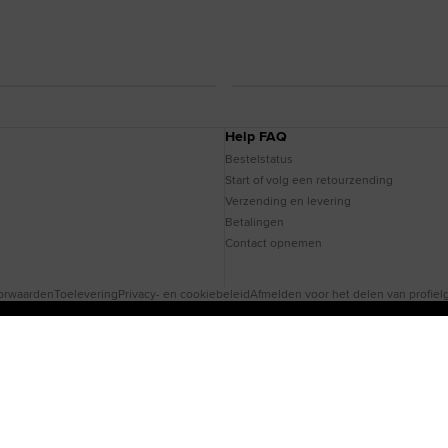
Help FAQ
Bestelstatus
Start of volg een retourzending
Verzending en levering
Betalingen
Contact opnemen
oorwaarden
Toelevering
Privacy- en cookiebeleid
Afmelden voor het delen van profie