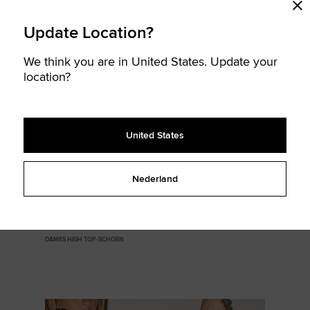
Update Location?
UITVERKOCHT
We think you are in United States. Update your
location?
United States
Nederland
Chuck Taylor All Star Valentine's Day
47,99 €
80,00 €
DAMES HIGH TOP-SCHOEN