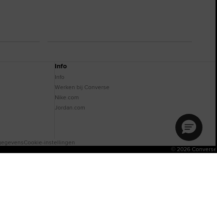
Info
Info
Werken bij Converse
Nike.com
Jordan.com
lgegevens
Cookie-instellingen
© 2026 Converse