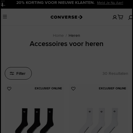
20% KORTING VOOR NIEUWE KLANTEN.
Meld Je Nu Aan!
Pauzeren
Geen
Menu
artikelen
in
je
winkelw
Home
Heren
Accessoires voor heren
Filter
30 Resultaten
EXCLUSIEF ONLINE
EXCLUSIEF ONLINE
Voeg
Voeg
toe
toe
aan
aan
favorieten
favorieten