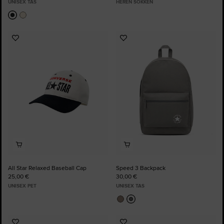
UNISEX TAS
HEREN SOKKEN
Voeg
Voeg
toe
toe
aan
aan
favorieten
favorieten
All Star Relaxed Baseball Cap
Speed 3 Backpack
25,00 €
30,00 €
UNISEX PET
UNISEX TAS