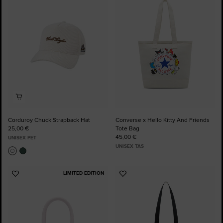
toe
toe
aan
aan
favorieten
favorieten
Corduroy Chuck Strapback Hat
Converse x Hello Kitty And Friends
25,00 €
Tote Bag
45,00 €
UNISEX PET
UNISEX TAS
LIMITED EDITION
Voeg
Voeg
toe
toe
aan
aan
favorieten
favorieten