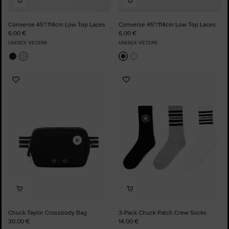
Converse 45''/114cm Low Top Laces
Converse 45''/114cm Low Top Laces
6,00 €
6,00 €
UNISEX VETERS
UNISEX VETERS
Voeg
Voeg
toe
toe
aan
aan
favorieten
favorieten
Chuck Taylor Crossbody Bag
3-Pack Chuck Patch Crew Socks
30,00 €
14,00 €