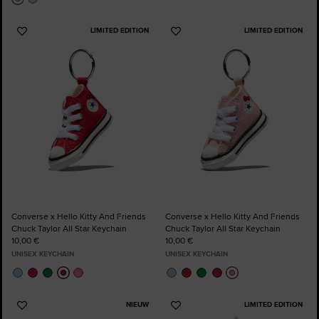
LIMITED EDITION
LIMITED EDITION
Voeg
Voeg
toe
toe
aan
aan
favorieten
favorieten
Converse x Hello Kitty And Friends
Converse x Hello Kitty And Friends
Chuck Taylor All Star Keychain
Chuck Taylor All Star Keychain
10,00 €
10,00 €
UNISEX KEYCHAIN
UNISEX KEYCHAIN
NIEUW
LIMITED EDITION
Voeg
Voeg