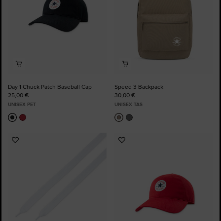
Day 1 Chuck Patch Baseball Cap
Speed 3 Backpack
25,00 €
30,00 €
UNISEX PET
UNISEX TAS
Voeg
Voeg
toe
toe
aan
aan
favorieten
favorieten