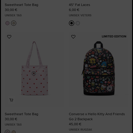
Sweetheart Tote Bag
45" Fat Laces
30,00 €
6,00 €
UNISEX TAS
UNISEX VETERS
LIMITED EDITION
Voeg
Voeg
toe
toe
aan
aan
favorieten
favorieten
Sweetheart Tote Bag
Converse x Hello Kitty And Friends
30,00 €
Go 2 Backpack
45,00 €
UNISEX TAS
UNISEX RUGZAK