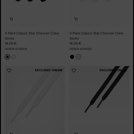
3-Pack Classic Star Chevron Crew
3-Pack Classic Star Chevron Crew
Socks
Socks
14,00 €
14,00 €
HEREN SOKKEN
HEREN SOKKEN
EXCLUSIEF ONLINE
EXCLUSIEF ONLINE
Voeg
Voeg
toe
toe
aan
aan
favorieten
favorieten