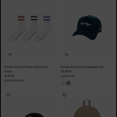
Voeg
Voeg
toe
toe
aan
aan
favorieten
favorieten
3-Pack Varsity Stripe Half-Crew
Corduroy Chuck Strapback Hat
Socks
25,00 €
14,00 €
UNISEX PET
HEREN SOKKEN
Voeg
Voeg
toe
toe
aan
aan
favorieten
favorieten