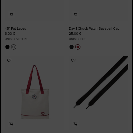
45" Fat Laces
Day 1 Chuck Patch Baseball Cap
6,00 €
25,00 €
UNISEX VETERS
UNISEX PET
Voeg
Voeg
toe
toe
aan
aan
favorieten
favorieten