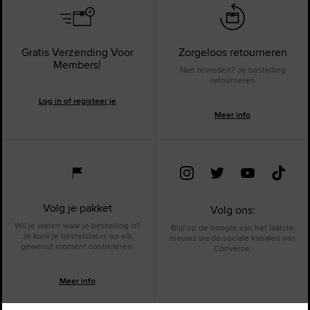
Gratis Verzending Voor
Zorgeloos retourneren
Members!
Niet tevreden? Je bestelling
retourneren
Log in of registeer je
Meer info
Volg je pakket
Volg ons:
Wil je weten waar je bestelling is?
Blijf op de hoogte van het laatste
Je kunt je bestelstatus op elk
nieuws via de sociale kanalen van
gewenst moment controleren.
Converse.
Meer info