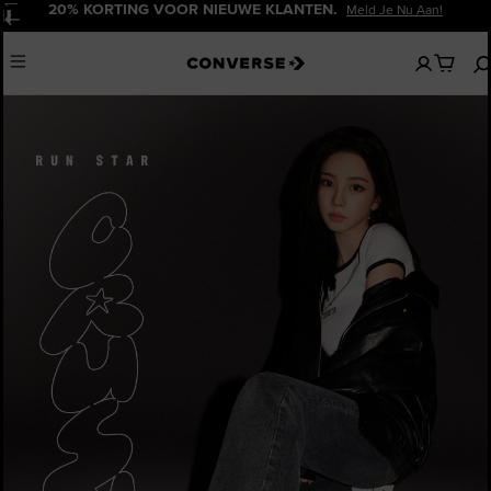
20% KORTING VOOR NIEUWE KLANTEN.
Meld Je Nu Aan!
Pauzeren
Geen
Menu
artikelen
in
je
winkelw