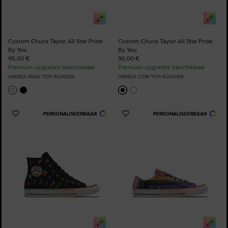
Custom Chuck Taylor All Star Pride
Custom Chuck Taylor All Star Pride
By You
By You
95,00 €
90,00 €
Premium-upgrades beschikbaar
Premium-upgrades beschikbaar
UNISEX HIGH TOP-SCHOEN
UNISEX LOW TOP-SCHOEN
PERSONALISEERBAAR
PERSONALISEERBAAR
Voeg
Voeg
toe
toe
aan
aan
favorieten
favorieten