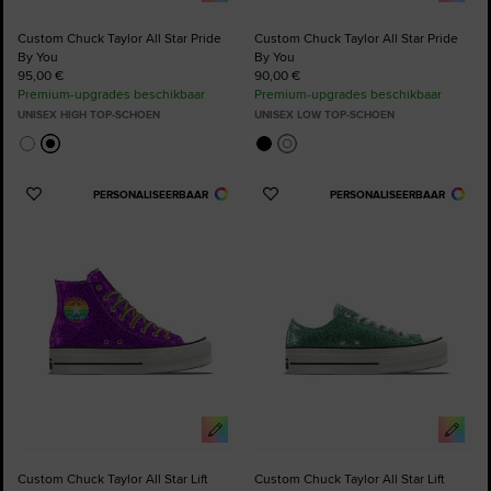
Custom Chuck Taylor All Star Pride
Custom Chuck Taylor All Star Pride
By You
By You
95,00 €
90,00 €
Premium-upgrades beschikbaar
Premium-upgrades beschikbaar
UNISEX HIGH TOP-SCHOEN
UNISEX LOW TOP-SCHOEN
PERSONALISEERBAAR
PERSONALISEERBAAR
Voeg
Voeg
toe
toe
aan
aan
favorieten
favorieten
Custom Chuck Taylor All Star Lift
Custom Chuck Taylor All Star Lift