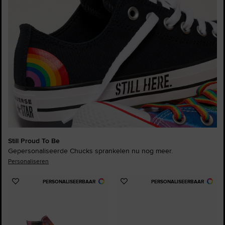
Still Proud To Be
Gepersonaliseerde Chucks sprankelen nu nog meer.
Personaliseren
PERSONALISEERBAAR
PERSONALISEERBAAR
Voeg
Voeg
toe
toe
aan
aan
favorieten
favorieten