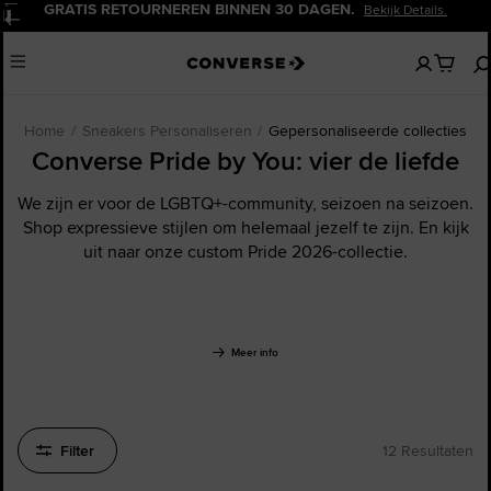
GRATIS RETOURNEREN BINNEN 30 DAGEN.
Bekijk Details.
Pauzeren
Geen
Menu
artikelen
in
je
winkelw
Home
Sneakers Personaliseren
Gepersonaliseerde collecties
Converse Pride by You: vier de liefde
We zijn er voor de LGBTQ+-community, seizoen na seizoen.
Shop expressieve stijlen om helemaal jezelf te zijn. En kijk
uit naar onze custom Pride 2026-collectie.
Meer info
Filter
12 Resultaten