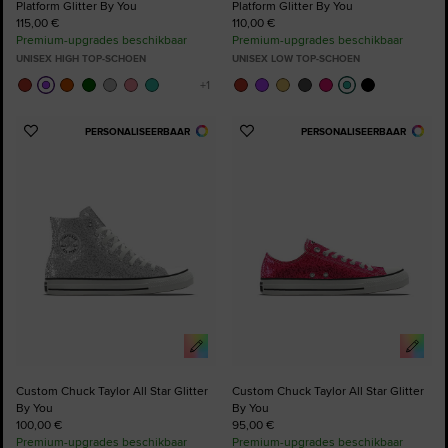
Platform Glitter By You
Platform Glitter By You
115,00 €
110,00 €
Premium-upgrades beschikbaar
Premium-upgrades beschikbaar
UNISEX HIGH TOP-SCHOEN
UNISEX LOW TOP-SCHOEN
PERSONALISEERBAAR
PERSONALISEERBAAR
Voeg
Voeg
toe
toe
aan
aan
favorieten
favorieten
Custom Chuck Taylor All Star Glitter
Custom Chuck Taylor All Star Glitter
By You
By You
100,00 €
95,00 €
Premium-upgrades beschikbaar
Premium-upgrades beschikbaar