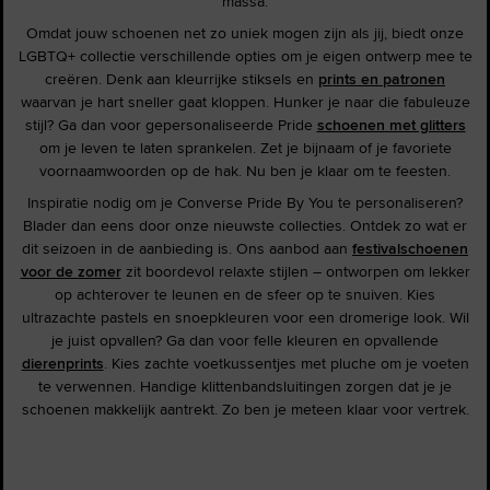
massa.
Omdat jouw schoenen net zo uniek mogen zijn als jij, biedt onze
LGBTQ+ collectie verschillende opties om je eigen ontwerp mee te
creëren. Denk aan kleurrijke stiksels en
prints en patronen
waarvan je hart sneller gaat kloppen. Hunker je naar die fabuleuze
stijl? Ga dan voor gepersonaliseerde Pride
schoenen met glitters
om je leven te laten sprankelen. Zet je bijnaam of je favoriete
voornaamwoorden op de hak. Nu ben je klaar om te feesten.
Inspiratie nodig om je Converse Pride By You te personaliseren?
Blader dan eens door onze nieuwste collecties. Ontdek zo wat er
dit seizoen in de aanbieding is. Ons aanbod aan
festivalschoenen
voor de zomer
zit boordevol relaxte stijlen – ontworpen om lekker
op achterover te leunen en de sfeer op te snuiven. Kies
ultrazachte pastels en snoepkleuren voor een dromerige look. Wil
je juist opvallen? Ga dan voor felle kleuren en opvallende
dierenprints
. Kies zachte voetkussentjes met pluche om je voeten
te verwennen. Handige klittenbandsluitingen zorgen dat je je
schoenen makkelijk aantrekt. Zo ben je meteen klaar voor vertrek.