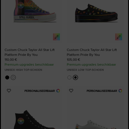
Custom Chuck Taylor All Star Lift
Custom Chuck Taylor All Star Lift
Platform Pride By You
Platform Pride By You
110,00 €
105,00 €
Premium-upgrades beschikbaar
Premium-upgrades beschikbaar
UNISEX HIGH TOP-SCHOEN
UNISEX LOW TOP-SCHOEN
PERSONALISEERBAAR
PERSONALISEERBAAR
Voeg
Voeg
toe
toe
aan
aan
favorieten
favorieten