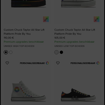
Custom Chuck Taylor All Star Lift
Custom Chuck Taylor All Star Lift
Platform Pride By You
Platform Pride By You
110,00 €
105,00 €
Premium-upgrades beschikbaar
Premium-upgrades beschikbaar
UNISEX HIGH TOP-SCHOEN
UNISEX LOW TOP-SCHOEN
PERSONALISEERBAAR
PERSONALISEERBAAR
Voeg
Voeg
toe
toe
aan
aan
favorieten
favorieten