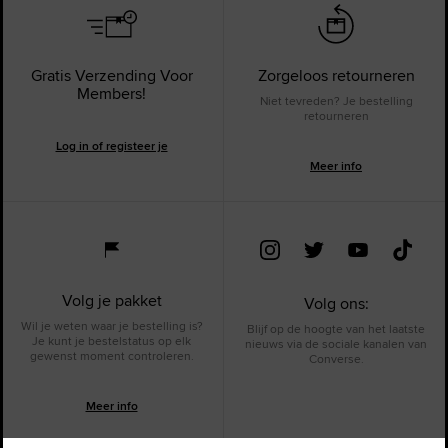
Gratis Verzending Voor
Zorgeloos retourneren
Members!
Niet tevreden? Je bestelling
retourneren
Log in of registeer je
Meer info
Volg je pakket
Volg ons:
Wil je weten waar je bestelling is?
Blijf op de hoogte van het laatste
Je kunt je bestelstatus op elk
nieuws via de sociale kanalen van
gewenst moment controleren.
Converse.
Meer info