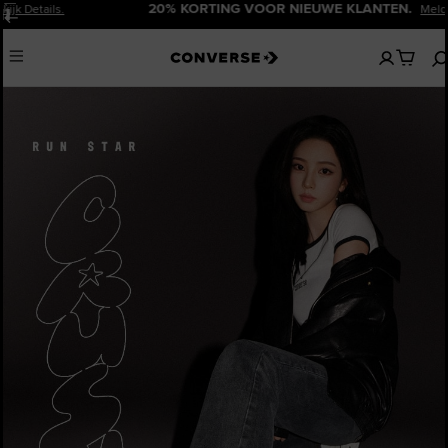
20% KORTING VOOR NIEUWE KLANTEN.
Meld Je Nu Aan!
Pauzeren
Geen
Menu
artikelen
in
je
winkelw