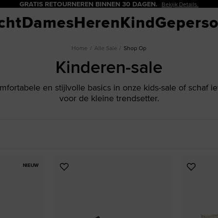
20% KORTING VOOR NIEUWE KLANTEN.
Meld Je Nu Aan!
Taylor All
Collecties
Collecties
Sch
Coll
cht
Dames
Heren
Kind
Geperso
Bestsellers
Bestsellers
Alle 
Nieu
es
Nieuw Binnen
Nieuw Binnen
Print
H
Home
Alle Sale
Shop Op
e Chucks
Kinderen-sale
Bruiloftcollectie
First String
Sale
L
0
First String
Crafted In Italy
P
fortabele en stijlvolle basics in onze kids-sale of schaf i
ck
Crafted in Italy
Zwart-Witte Essenti
H
voor de kleine trendsetter.
kleur
Zwart-Witte Essentials
Sale
L
 patronen
Sale
Extra
Baske
nnen voor dames
nnen voor heren
NIEUW
Voeg
Voeg
toe
toe
nnen voor kinderen
aan
aan
favorieten
favorie