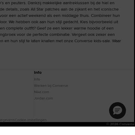
 en peuters. Dankzij makkelijke aantreklussen bij de hiel en
details, zoals All Star patches aan de zijkant en het iconische
 voor een actief weekend als een middagje thuis. Combineer hun
or. We hebben ook aan hun stijl gedacht. Kies bijvoorbeeld uit
e een complete outfit? Geef ze een lekker warme hoodie of een
gingbroek voor de perfecte combinatie. Vergeet ook zeker een
en en hun stijl te laten knallen met onze Converse kids-sale. Waar
Info
Info
Werken bij Converse
Nike.com
Jordan.com
lgegevens
Cookie-instellingen
© 2026 Converse