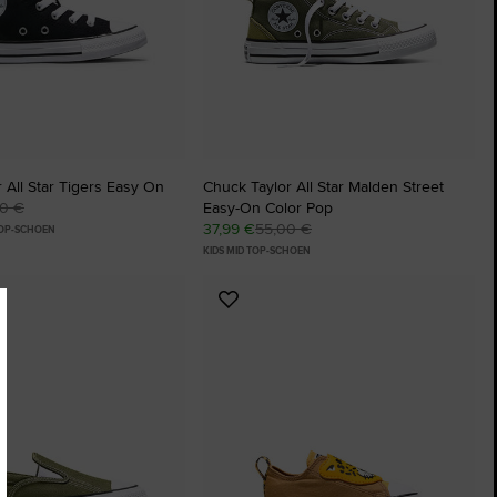
 All Star Tigers Easy On
Chuck Taylor All Star Malden Street
00 €
Easy-On Color Pop
37,99 €
55,00 €
TOP-SCHOEN
KIDS MID TOP-SCHOEN
Voeg
toe
aan
ten
favorieten