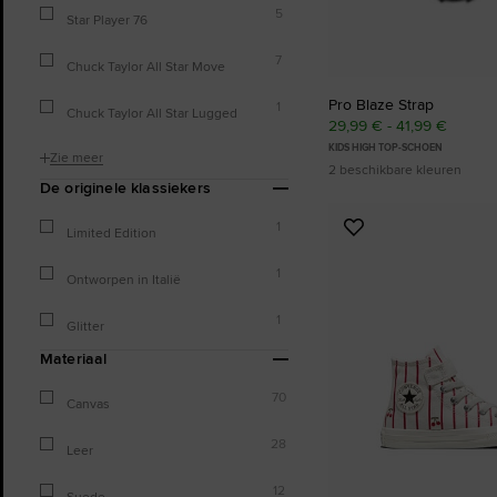
5
Star Player 76
7
Chuck Taylor All Star Move
Pro Blaze Strap
1
Chuck Taylor All Star Lugged
29,99 € - 41,99 €
KIDS HIGH TOP-SCHOEN
Zie meer
2 beschikbare kleuren
De originele klassiekers
1
Voeg
Limited Edition
toe
1
aan
Ontworpen in Italië
favorieten
1
Glitter
Materiaal
70
Canvas
28
Leer
12
Suede