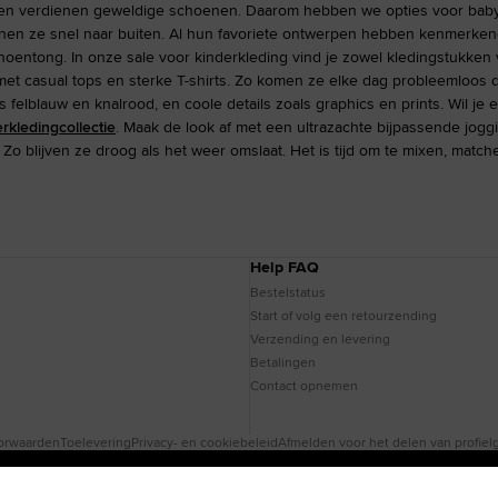
sten verdienen geweldige schoenen. Daarom hebben we opties voor baby's
en ze snel naar buiten. Al hun favoriete ontwerpen hebben kenmerkende 
oentong. In onze sale voor kinderkleding vind je zowel kledingstukken
t casual tops en sterke T-shirts. Zo komen ze elke dag probleemloos do
s felblauw en knalrood, en coole details zoals graphics en prints. Wil j
rkledingcollectie
. Maak de look af met een ultrazachte bijpassende jog
. Zo blijven ze droog als het weer omslaat. Het is tijd om te mixen, match
Help FAQ
Bestelstatus
Start of volg een retourzending
Verzending en levering
Betalingen
Contact opnemen
oorwaarden
Toelevering
Privacy- en cookiebeleid
Afmelden voor het delen van profie