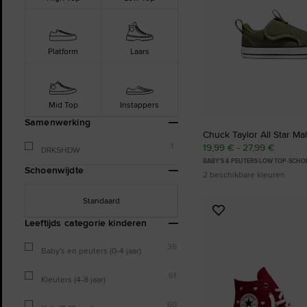
Platform
Laars
Mid Top
Instappers
Samenwerking
Chuck Taylor All Star Mal
1
19,99 € - 27,99 €
DRKSHDW
BABY’S & PEUTERS LOW TOP-SCHO
Schoenwijdte
2 beschikbare kleuren
Standaard
Voeg
Leeftijds categorie kinderen
toe
aan
35
Baby's en peuters (0-4 jaar)
favorieten
61
Kleuters (4-8 jaar)
60