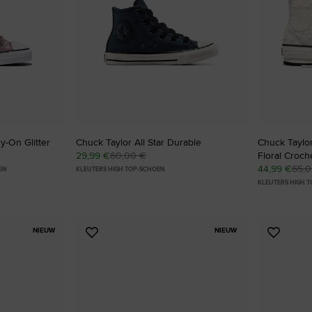
RUN STAR CRUSH
Luider. Opvallender. Meer Jou.
Shop
y-On Glitter
Chuck Taylor All Star Durable
Chuck Taylor 
29,99 €
60,00 €
Floral Croch
44,99 €
65,
EN
KLEUTERS HIGH TOP-SCHOEN
KLEUTERS HIGH 
NIEUW
NIEUW
Voeg
Voeg
toe
toe
aan
aan
favorieten
favorie