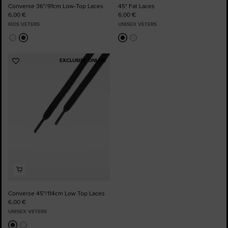
Converse 36"/91cm Low-Top Laces
45" Fat Laces
6,00 €
6,00 €
KIDS VETERS
UNISEX VETERS
EXCLUSIEF ONLINE
Voeg
toe
aan
favorieten
Converse 45''/114cm Low Top Laces
6,00 €
UNISEX VETERS