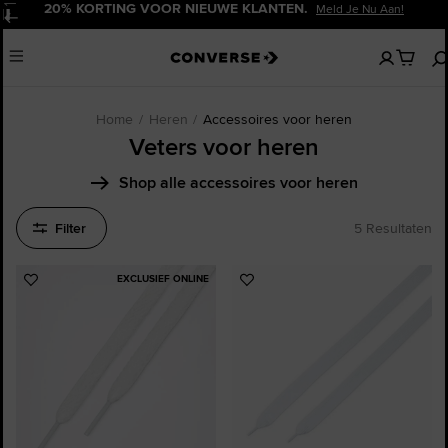
20% KORTING VOOR NIEUWE KLANTEN.
Meld Je Nu Aan!
Pauzeren
Geen
Menu
artikelen
in
je
winkelw
Home
Heren
Accessoires voor heren
Veters voor heren
Shop alle accessoires voor heren
Filter
5 Resultaten
EXCLUSIEF ONLINE
Voeg
Voeg
toe
toe
aan
aan
favorieten
favorieten