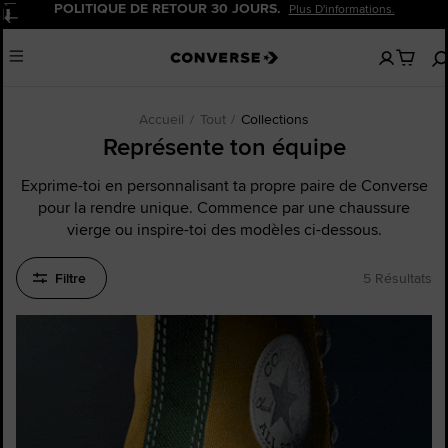
POLITIQUE DE RETOUR 30 JOURS.
Plus D'informations.
Pause
Aucun
Menu
articles
dans
votre
panier
Accueil
Tout
Collections
Représente ton équipe
Exprime-toi en personnalisant ta propre paire de Converse
pour la rendre unique. Commence par une chaussure
vierge ou inspire-toi des modèles ci-dessous.
Filtre
5 Résultats