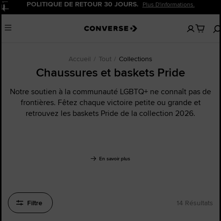
20 % DE REMISE POUR LES NOUVEAUX CLIENTS.
Pause
Inscrivez-Vous Maintenant!
Aucun
Menu
articles
dans
votre
panier
Accueil
Tout
Collections
Chaussures et baskets Pride
Notre soutien à la communauté LGBTQ+ ne connaît pas de
frontières. Fêtez chaque victoire petite ou grande et
retrouvez les baskets Pride de la collection 2026.
En savoir plus
Filtre
14 Résultats