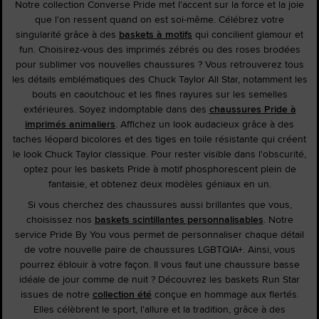
Notre collection Converse Pride met l'accent sur la force et la joie
que l'on ressent quand on est soi-même. Célébrez votre
singularité grâce à des
baskets à motifs
qui concilient glamour et
fun. Choisirez-vous des imprimés zébrés ou des roses brodées
pour sublimer vos nouvelles chaussures ? Vous retrouverez tous
les détails emblématiques des Chuck Taylor All Star, notamment les
bouts en caoutchouc et les fines rayures sur les semelles
extérieures. Soyez indomptable dans des
chaussures Pride à
imprimés animaliers
. Affichez un look audacieux grâce à des
taches léopard bicolores et des tiges en toile résistante qui créent
le look Chuck Taylor classique. Pour rester visible dans l'obscurité,
optez pour les baskets Pride à motif phosphorescent plein de
fantaisie, et obtenez deux modèles géniaux en un.
Si vous cherchez des chaussures aussi brillantes que vous,
choisissez nos
baskets scintillantes personnalisables
. Notre
service Pride By You vous permet de personnaliser chaque détail
de votre nouvelle paire de chaussures LGBTQIA+. Ainsi, vous
pourrez éblouir à votre façon. Il vous faut une chaussure basse
idéale de jour comme de nuit ? Découvrez les baskets Run Star
issues de notre
collection été
conçue en hommage aux fiertés.
Elles célèbrent le sport, l'allure et la tradition, grâce à des