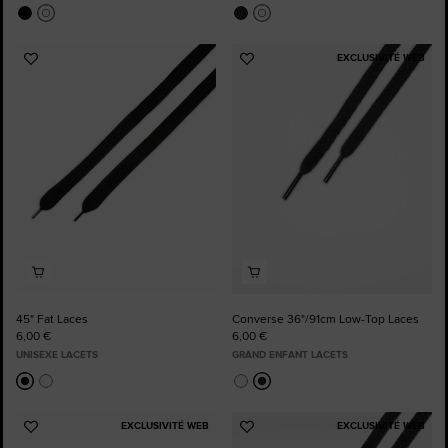
EXCLUSIVITÉ WEB
Ajouter
Ajouter
aux
aux
favoris
favoris
45" Fat Laces
Converse 36"/91cm Low-Top Laces
6,00 €
6,00 €
UNISEXE LACETS
GRAND ENFANT LACETS
EXCLUSIVITÉ WEB
EXCLUSIVITÉ WEB
Ajouter
Ajouter