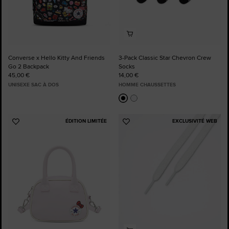
Converse x Hello Kitty And Friends
3-Pack Classic Star Chevron Crew
Go 2 Backpack
Socks
45,00 €
14,00 €
UNISEXE SAC À DOS
HOMME CHAUSSETTES
ÉDITION LIMITÉE
EXCLUSIVITÉ WEB
Ajouter
Ajouter
aux
aux
favoris
favoris