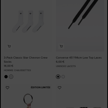
aux
aux
favoris
favoris
3-Pack Classic Star Chevron Crew
Converse 45''/114cm Low Top Laces
Socks
6,00 €
14,00 €
UNISEXE LACETS
HOMME CHAUSSETTES
ÉDITION LIMITÉE
Ajouter
Ajouter
aux
aux
favoris
favoris