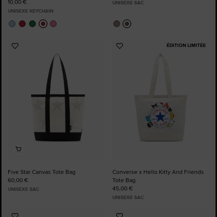
10,00 €
UNISEXE SAC
UNISEXE KEYCHAIN
ÉDITION LIMITÉE
Ajouter
Ajouter
aux
aux
favoris
favoris
Five Star Canvas Tote Bag
Converse x Hello Kitty And Friends
60,00 €
Tote Bag
45,00 €
UNISEXE SAC
UNISEXE SAC