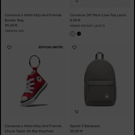
Converse x Hello Kitty And Friends
Converse 36"/91cm Low-Top Laces
Bowler Bag
6,00 €
45,00 €
GRAND ENFANT LACETS
UNISEXE SAC
ÉDITION LIMITÉE
Ajouter
Ajouter
aux
aux
favoris
favoris
Converse x Hello Kitty And Friends
Speed 3 Backpack
Chuck Taylor All Star Keychain
30,00 €