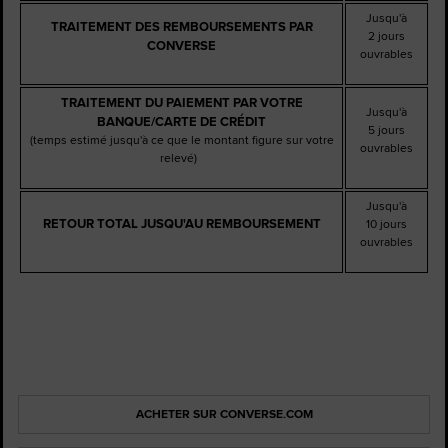
Jusqu'à
TRAITEMENT DES REMBOURSEMENTS PAR
2 jours
CONVERSE
ouvrables
TRAITEMENT DU PAIEMENT PAR VOTRE
Jusqu'à
BANQUE/CARTE DE CRÉDIT
5 jours
(temps estimé jusqu'à ce que le montant figure sur votre
ouvrables
relevé)
Jusqu'à
RETOUR TOTAL JUSQU'AU REMBOURSEMENT
10 jours
ouvrables
ACHETER SUR CONVERSE.COM