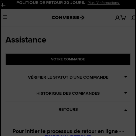
POLITIQUE DE RETOUR 30 JOURS.
Plus D'informations.
Pause
Aucun
Menu
articles
dans
votre
panier
Assistance
VOTRE COMMANDE
VÉRIFIER LE STATUT D'UNE COMMANDE
HISTORIQUE DES COMMANDES
RETOURS
Pour initier le processus de retour en ligne - -