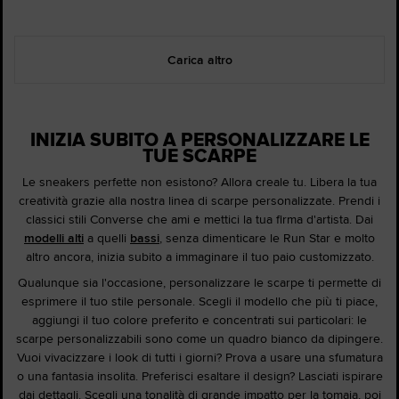
Carica altro
INIZIA SUBITO A PERSONALIZZARE LE
TUE SCARPE
Le sneakers perfette non esistono? Allora creale tu. Libera la tua
creatività grazie alla nostra linea di scarpe personalizzate. Prendi i
classici stili Converse che ami e mettici la tua firma d'artista. Dai
modelli alti
a quelli
bassi
, senza dimenticare le Run Star e molto
altro ancora, inizia subito a immaginare il tuo paio customizzato.
Qualunque sia l'occasione, personalizzare le scarpe ti permette di
esprimere il tuo stile personale. Scegli il modello che più ti piace,
aggiungi il tuo colore preferito e concentrati sui particolari: le
scarpe personalizzabili sono come un quadro bianco da dipingere.
Vuoi vivacizzare i look di tutti i giorni? Prova a usare una sfumatura
o una fantasia insolita. Preferisci esaltare il design? Lasciati ispirare
dai dettagli. Scegli una tonalità di grande impatto per la tomaia, poi