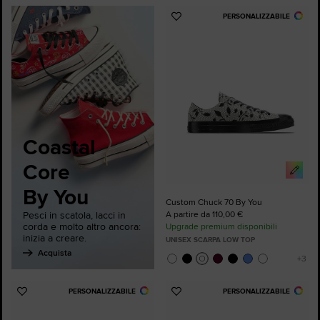
PERSONALIZZABILE
Aggiungi
ai
preferiti
Coastal
Core
By You
Custom Chuck 70 By You
Pesci in scatola, lacci in
A partire da 110,00 €
corda e molto altro ancora:
Upgrade premium disponibili
inizia a creare.
UNISEX SCARPA LOW TOP
Acquista
PERSONALIZZABILE
PERSONALIZZABILE
Aggiungi
Aggiungi
ai
ai
preferiti
preferiti