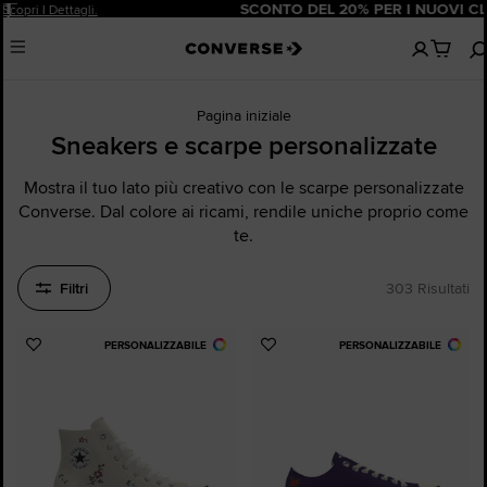
Pause
SCONTO DEL 20% PER I NUOVI CLIENTI.
Iscriviti Ora!
Nessun
Menu
articoli
nel
carrello
Pagina iniziale
Sneakers e scarpe personalizzate
Mostra il tuo lato più creativo con le scarpe personalizzate
Converse. Dal colore ai ricami, rendile uniche proprio come
te.
Filtri
303 Risultati
PERSONALIZZABILE
PERSONALIZZABILE
Aggiungi
Aggiungi
ai
ai
preferiti
preferiti