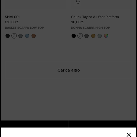
SHAI 001
Chuck Taylor All Star Platform
130,00 €
90,00 €
BASKET SCARPA LOW TOP
DONNA SCARPA HIGH TOP
Carica altro
Stato dell'ordine
Trova un Negozio