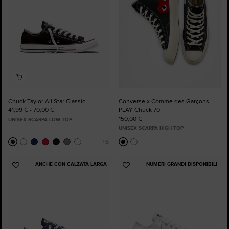
Chuck Taylor All Star Classic
Converse x Comme des Garçons
41,99 € - 70,00 €
PLAY Chuck 70
150,00 €
UNISEX SCARPA LOW TOP
UNISEX SCARPA HIGH TOP
ANCHE CON CALZATA LARGA
NUMERI GRANDI DISPONIBILI
Aggiungi
Aggiungi
ai
ai
preferiti
preferiti