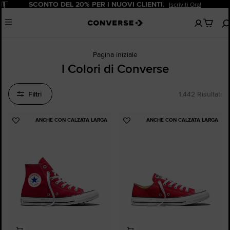
Pause
SCONTO DEL 20% PER I NUOVI CLIENTI.
Iscriviti Ora!
Nessun
Menu
articoli
nel
carrello
Pagina iniziale
I Colori di Converse
Filtri
1,442 Risultati
ANCHE CON CALZATA LARGA
ANCHE CON CALZATA LARGA
Aggiungi
Aggiungi
ai
ai
preferiti
preferiti