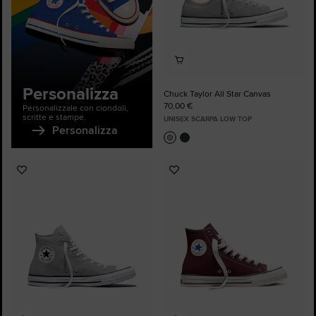
Personalizza
Chuck Taylor All Star Canvas
70,00 €
Personalizzale con ciondoli,
scritte e stampe.
UNISEX SCARPA LOW TOP
Personalizza
Aggiungi
Aggiungi
ai
ai
preferiti
preferiti